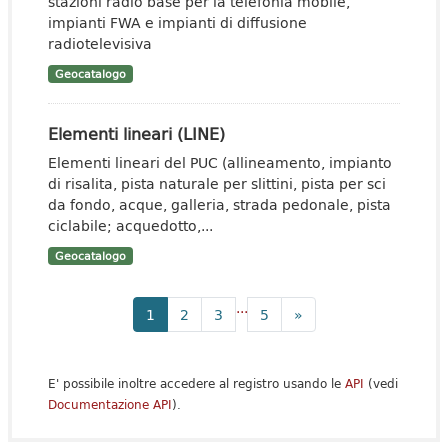
stazioni radio base per la telefonia mobile,
impianti FWA e impianti di diffusione
radiotelevisiva
Geocatalogo
Elementi lineari (LINE)
Elementi lineari del PUC (allineamento, impianto
di risalita, pista naturale per slittini, pista per sci
da fondo, acque, galleria, strada pedonale, pista
ciclabile; acquedotto,...
Geocatalogo
...
1
2
3
5
»
E' possibile inoltre accedere al registro usando le
API
(vedi
Documentazione API
).