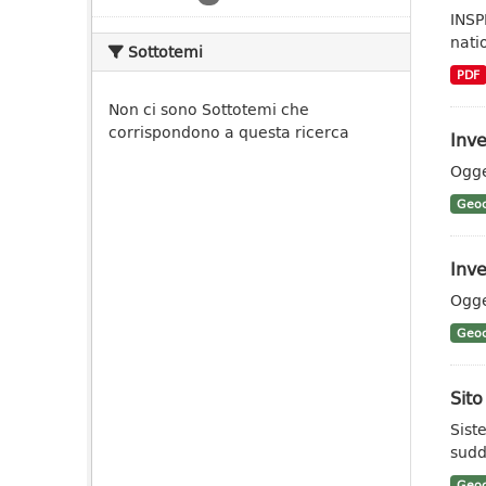
INSP
nati
Sottotemi
PDF
Non ci sono Sottotemi che
corrispondono a questa ricerca
Inve
Ogge
Geoc
Inve
Ogge
Geoc
Sit
Sist
sudd
Geoc