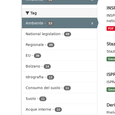
INSP
Tag
INSP
nati
Ambiente
-
x
53
PDF
National legislation
-
49
Staz
Regionale
-
49
Stazi
EU
-
38
Geoc
Bolzano
-
14
ISP
Idrografia
-
12
ISPR
Consumo del suolo
-
11
Geoc
Suolo
-
11
Deri
Acque interne
-
10
Prel