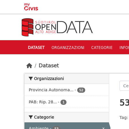
Skip to main content
DATASET
ORGANIZZAZIONI
CATEGORIE
INFO
Dataset
Organizzazioni
Provincia Autonoma...
-
52
53
PAB: Rip. 28...
-
1
Categorie
Tag:
Ambiente
-
x
53