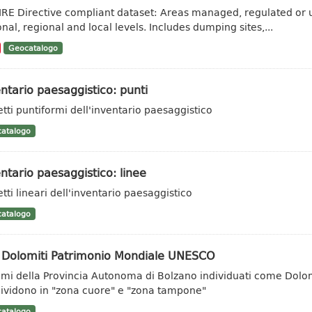
IRE Directive compliant dataset: Areas managed, regulated or u
onal, regional and local levels. Includes dumping sites,...
Geocatalogo
ntario paesaggistico: punti
tti puntiformi dell'inventario paesaggistico
atalogo
ntario paesaggistico: linee
tti lineari dell'inventario paesaggistico
atalogo
o Dolomiti Patrimonio Mondiale UNESCO
emi della Provincia Autonoma di Bolzano individuati come Dolo
ividono in "zona cuore" e "zona tampone"
atalogo