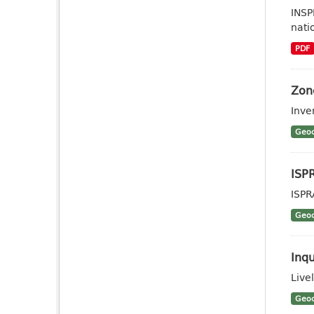
INSP
nati
PDF
Zon
Inve
Geoc
ISP
ISPR
Geoc
Inq
Live
Geoc