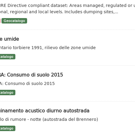
IRE Directive compliant dataset: Areas managed, regulated or u
onal, regional and local levels. Includes dumping sites,...
Geocatalogo
e umide
ntario torbiere 1991, rilievo delle zone umide
atalogo
RA: Consumo di suolo 2015
A: Consumo di suolo 2015
atalogo
uinamento acustico diurno autostrada
llo di rumore - notte (autostrada del Brennero)
atalogo