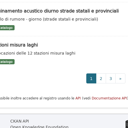
inamento acustico diurno strade statali e provinciali
lo di rumore - giorno (strade statali e provinciali)
atalogo
ioni misura laghi
ocazioni delle 12 stazioni misura laghi
atalogo
1
2
3
»
ssibile inoltre accedere al registro usando le
API
(vedi
Documentazione API
CKAN API
Open Knowledge Foundation