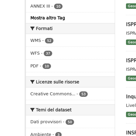
ANNEX III
-
Geoc
10
Mostra altro Tag
ISP
Formati
ISPR
WMS
-
52
Geoc
WFS
-
37
ISP
PDF
-
10
ISPR
Geoc
Licenze sulle risorse
Creative Commons...
-
53
Inq
Live
Temi del dataset
Geoc
Dati provvisori
-
50
INSP
Ambiente
-
3