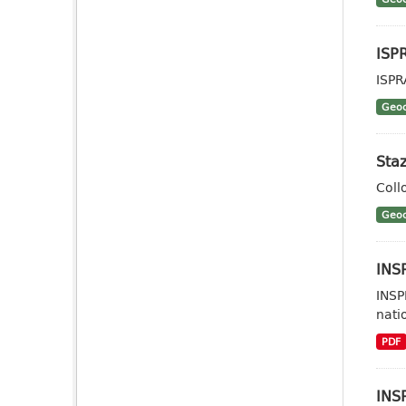
ISP
ISPR
Geoc
Staz
Coll
Geoc
INSP
INSP
nati
PDF
INSP