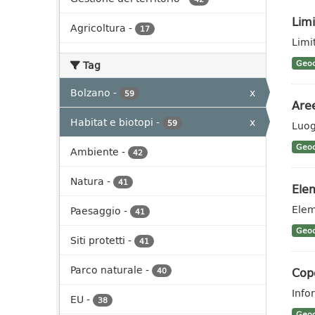
Limi
Agricoltura
-
17
Limit
Tag
Geoc
Bolzano
-
x
59
Aree
Habitat e biotopi
-
x
59
Luog
Geoc
Ambiente
-
42
Natura
-
41
Elem
Elem
Paesaggio
-
41
Geoc
Siti protetti
-
41
Parco naturale
-
Cope
40
Info
EU
-
38
Geoc