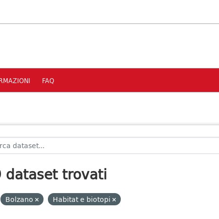
RMAZIONI
FAQ
 dataset trovati
Bolzano
Habitat e biotopi