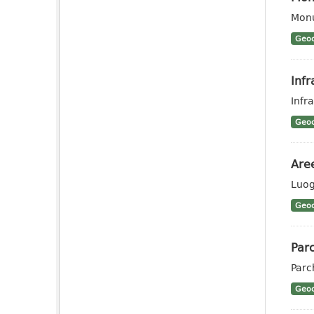
Monu
Geoc
Infr
Infra
Geoc
Aree
Luog
Geoc
Parc
Parc
Geoc