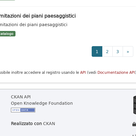
mitazioni dei piani paesaggistici
mitazioni dei piani paesaggistici
atalogo
1
2
3
»
ssibile inoltre accedere al registro usando le
API
(vedi
Documentazione API
CKAN API
Open Knowledge Foundation
Realizzato con
CKAN