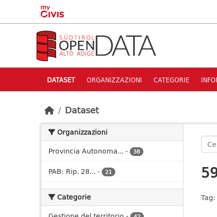
Skip to main content
DATASET
ORGANIZZAZIONI
CATEGORIE
INFO
Dataset
Organizzazioni
Provincia Autonoma...
-
38
59
PAB: Rip. 28...
-
21
Categorie
Tag:
Gestione del territorio
-
42