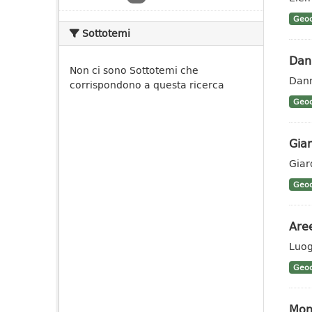
Geoc
Sottotemi
Dann
Non ci sono Sottotemi che
Dann
corrispondono a questa ricerca
Geoc
Giar
Giar
Geoc
Aree
Luog
Geoc
Mon