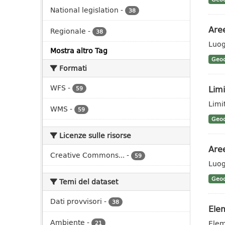
National legislation
-
38
Aree
Regionale
-
38
Luog
Mostra altro Tag
Geoc
Formati
WFS
-
Limi
59
Limit
WMS
-
59
Geoc
Licenze sulle risorse
Aree
Creative Commons...
-
59
Luog
Geoc
Temi del dataset
Dati provvisori
-
38
Elem
Ambiente
-
Elem
21