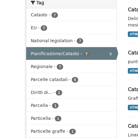
Tag
Cata
Catasto
-
7
Deli
mesi
EU
-
7
HTM
National legislation
-
7
Cata
Pianificazione/Catasto
-
x
7
punti
Regionale
-
7
HTM
Parcelle catastali
-
6
Cata
Diritti di...
-
1
Graf
Parcella
-
1
HTM
Particella
-
1
Cata
Particelle graffe
-
1
Line