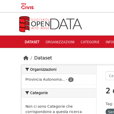
Skip to main content
DATASET
ORGANIZZAZIONI
CATEGORIE
INFO
Dataset
Organizzazioni
Provincia Autonoma...
-
2
2 
Categorie
Tag:
Non ci sono Categorie che
corrispondono a questa ricerca
Ser