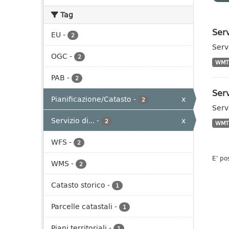
Tag
Serv
EU
-
2
Serv
OGC
-
2
WMT
PAB
-
2
Serv
Pianificazione/Catasto
-
x
2
Serv
Servizio di...
-
x
2
WMT
WFS
-
2
E' po
WMS
-
2
Catasto storico
-
1
Parcelle catastali
-
1
Piani territoriali
-
1