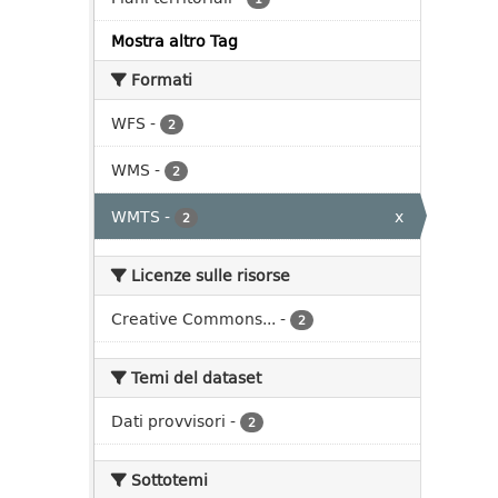
Mostra altro Tag
Formati
WFS
-
2
WMS
-
2
WMTS
-
x
2
Licenze sulle risorse
Creative Commons...
-
2
Temi del dataset
Dati provvisori
-
2
Sottotemi