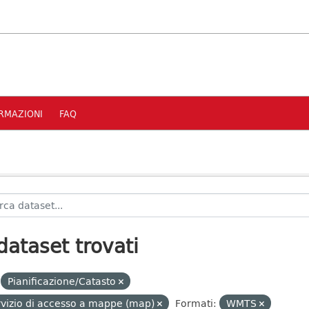
RMAZIONI
FAQ
dataset trovati
Pianificazione/Catasto
vizio di accesso a mappe (map)
Formati:
WMTS