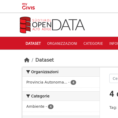
Skip to main content
DATASET
ORGANIZZAZIONI
CATEGORIE
INFO
Dataset
Organizzazioni
Provincia Autonoma...
-
4
4 
Categorie
Ambiente
-
4
Tag: