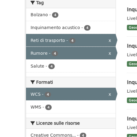
Tag
Inq
Bolzano
-
4
Live
Inquinamento acustico
-
Geoc
4
Reti di trasporto
-
x
4
Inqu
Rumore
-
x
4
Livel
Geoc
Salute
-
4
Inqu
Formati
Livel
WCS
-
x
4
Geoc
WMS
-
4
Inq
Licenze sulle risorse
Live
Creative Commons...
-
4
Geoc