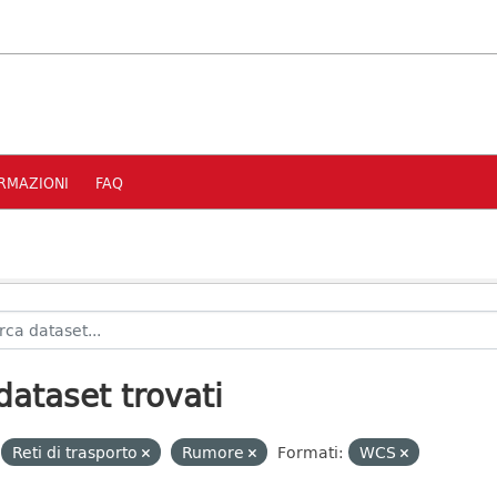
RMAZIONI
FAQ
dataset trovati
Reti di trasporto
Rumore
Formati:
WCS