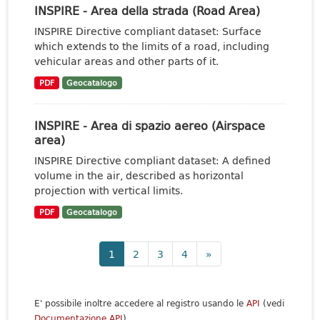
INSPIRE - Area della strada (Road Area)
INSPIRE Directive compliant dataset: Surface
which extends to the limits of a road, including
vehicular areas and other parts of it.
PDF
Geocatalogo
INSPIRE - Area di spazio aereo (Airspace
area)
INSPIRE Directive compliant dataset: A defined
volume in the air, described as horizontal
projection with vertical limits.
PDF
Geocatalogo
1
2
3
4
»
E' possibile inoltre accedere al registro usando le
API
(vedi
Documentazione API
).