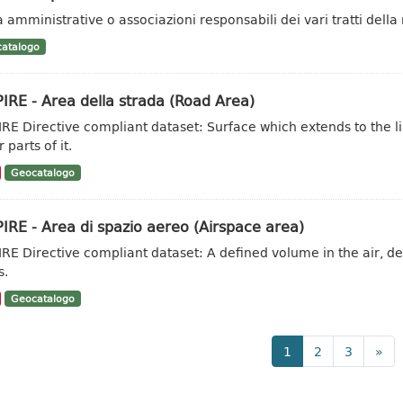
à amministrative o associazioni responsabili dei vari tratti della
atalogo
IRE - Area della strada (Road Area)
IRE Directive compliant dataset: Surface which extends to the li
 parts of it.
Geocatalogo
IRE - Area di spazio aereo (Airspace area)
IRE Directive compliant dataset: A defined volume in the air, des
s.
Geocatalogo
1
2
3
»