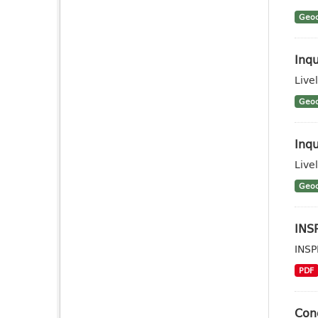
Geoc
Inq
Live
Geoc
Inqu
Livel
Geoc
INSP
INSP
PDF
Cond