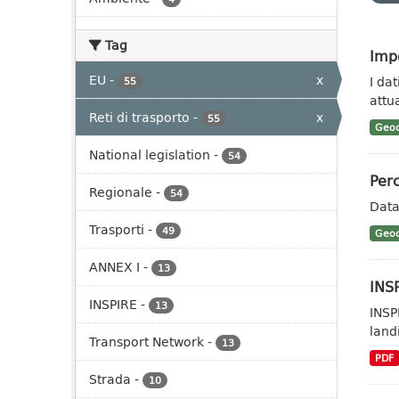
Tag
Impe
EU
-
x
I da
55
attua
Reti di trasporto
-
x
55
Geoc
National legislation
-
54
Perc
Regionale
-
54
Data
Trasporti
-
49
Geoc
ANNEX I
-
13
INSP
INSPIRE
-
13
INSP
landi
Transport Network
-
13
PDF
Strada
-
10