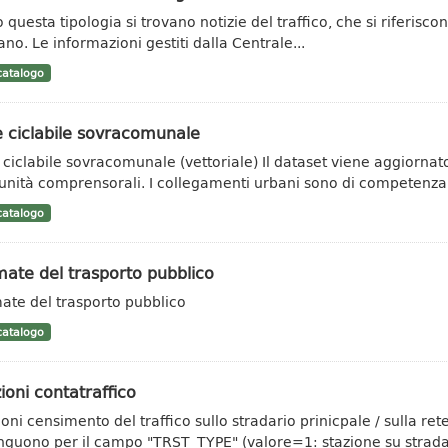
 questa tipologia si trovano notizie del traffico, che si riferisco
ano. Le informazioni gestiti dalla Centrale...
atalogo
 ciclabile sovracomunale
 ciclabile sovracomunale (vettoriale) Il dataset viene aggiorn
nità comprensorali. I collegamenti urbani sono di competenza.
atalogo
ate del trasporto pubblico
ate del trasporto pubblico
atalogo
ioni contatraffico
ioni censimento del traffico sullo stradario prinicpale / sulla re
inguono per il campo "TRST_TYPE" (valore=1: stazione su strada.