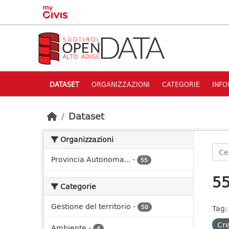
Skip to main content
DATASET
ORGANIZZAZIONI
CATEGORIE
INFO
Dataset
Organizzazioni
Provincia Autonoma...
-
55
55
Categorie
Gestione del territorio
-
50
Tag:
Cre
Ambiente
-
4