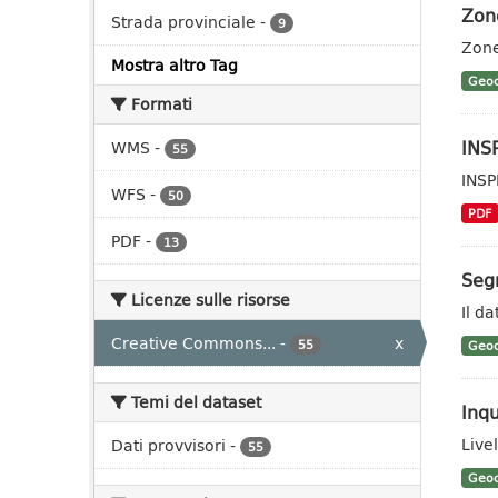
Zone
Strada provinciale
-
9
Zone
Mostra altro Tag
Geoc
Formati
INSP
WMS
-
55
INSP
WFS
-
50
PDF
PDF
-
13
Segn
Licenze sulle risorse
Il da
Creative Commons...
-
x
55
Geoc
Temi del dataset
Inq
Live
Dati provvisori
-
55
Geoc