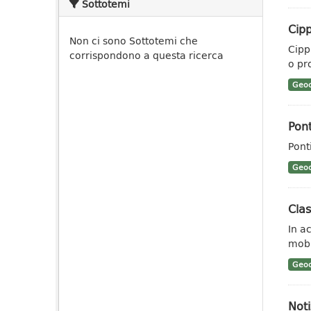
Sottotemi
Cipp
Non ci sono Sottotemi che
Cippi
corrispondono a questa ricerca
o pr
Geoc
Pont
Ponti
Geoc
Clas
In a
mobil
Geoc
Noti