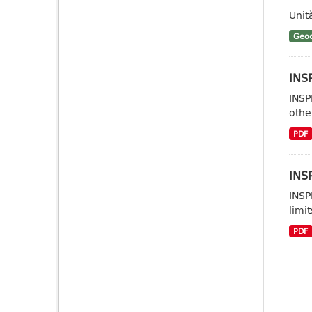
Unit
Geoc
INSP
INSP
other
PDF
INSP
INSP
limit
PDF