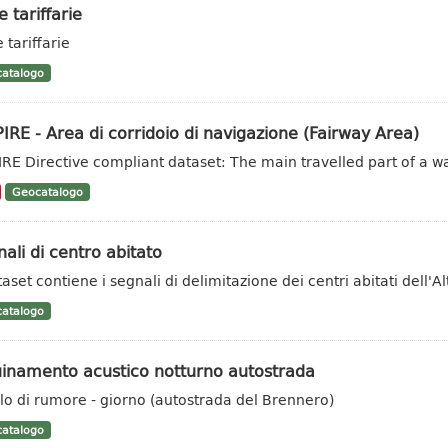
 tariffarie
 tariffarie
atalogo
IRE - Area di corridoio di navigazione (Fairway Area)
IRE Directive compliant dataset: The main travelled part of a w
Geocatalogo
ali di centro abitato
taset contiene i segnali di delimitazione dei centri abitati dell'Al
atalogo
uinamento acustico notturno autostrada
llo di rumore - giorno (autostrada del Brennero)
atalogo