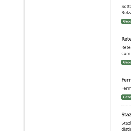
Sotto
Bolz
Geoc
Rete
Rete
comu
Geoc
Ferm
Ferm
Geoc
Staz
Staz
dist