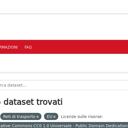
RMAZIONI
FAQ
 dataset trovati
Reti di trasporto
EU
Licenze sulle risorse:
ative Commons CC0 1.0 Universale - Public Domain Dedication