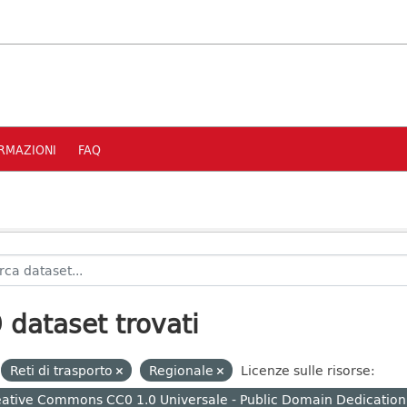
RMAZIONI
FAQ
 dataset trovati
Reti di trasporto
Regionale
Licenze sulle risorse:
ative Commons CC0 1.0 Universale - Public Domain Dedication