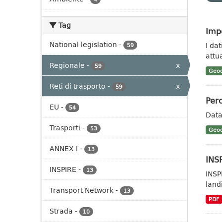
Tag
Impe
National legislation
-
I da
59
attua
Regionale
-
x
59
Geoc
Reti di trasporto
-
x
59
Perc
EU
-
54
Data
Trasporti
-
53
Geoc
ANNEX I
-
13
INSP
INSPIRE
-
13
INSP
landi
Transport Network
-
13
PDF
Strada
-
10