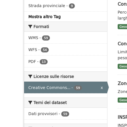
Cons
Strada provinciale
-
9
Perc
Mostra altro Tag
larg
Formati
Geoc
WMS
-
59
Cond
WFS
-
54
Limit
pes
PDF
-
13
Geoc
Licenze sulle risorse
Zone
Creative Commons...
-
x
59
Zone
Geoc
Temi del dataset
Dati provvisori
-
59
INSP
INSP