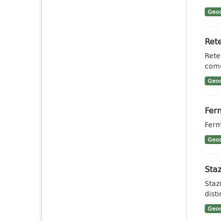
Geoc
Rete
Rete
comu
Geoc
Ferm
Ferm
Geoc
Staz
Staz
dist
Geoc