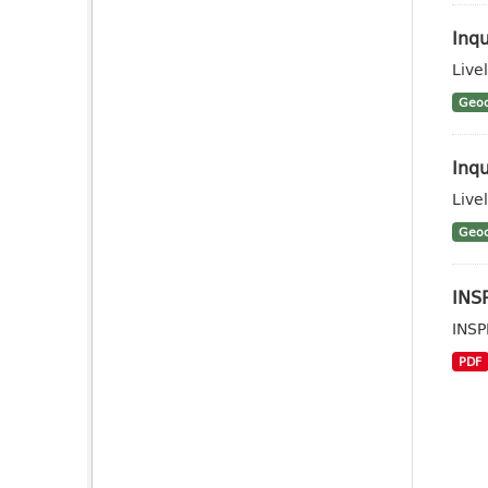
Inq
Live
Geoc
Inqu
Livel
Geoc
INSP
INSP
PDF