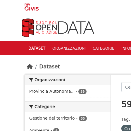
Skip to main content
DATASET
ORGANIZZAZIONI
CATEGORIE
INFO
Dataset
Organizzazioni
Provincia Autonoma...
-
59
59
Categorie
Gestione del territorio
-
55
Tag:
Cre
Ambiente
-
4