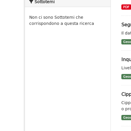
Sottotemi
PDF
Non ci sono Sottotemi che
corrispondono a questa ricerca
Segn
Il da
Geoc
Inq
Live
Geoc
Cipp
Cippi
o pr
Geoc