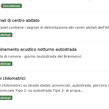
Geocatalogo
ali di centro abitato
taset contiene i segnali di delimitazione dei centri abitati dell'Al
atalogo
uinamento acustico notturno autostrada
llo di rumore - giorno (autostrada del Brennero)
atalogo
i chilometrici
 chilometrici su strade statali, provinciali, autostrada, percorsi c
ovinciale Tipo 2: su autostrada Tipo 3: di acqua...
atalogo