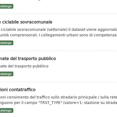
atalogo
 ciclabile sovracomunale
 ciclabile sovracomunale (vettoriale) Il dataset viene aggiorn
nità comprensorali. I collegamenti urbani sono di competenza.
atalogo
ate del trasporto pubblico
ate del trasporto pubblico
atalogo
ioni contatraffico
ioni censimento del traffico sullo stradario prinicpale / sulla re
inguono per il campo "TRST_TYPE" (valore=1: stazione su strada.
atalogo