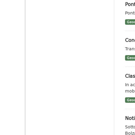
Pont
Ponti
Geoc
Cond
Trans
Geoc
Clas
In a
mobil
Geoc
Noti
Sotto
Bolz