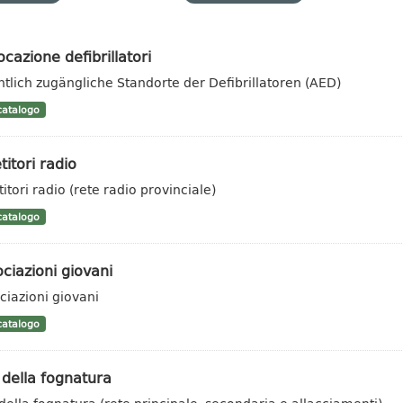
ocazione defibrillatori
ntlich zugängliche Standorte der Defibrillatoren (AED)
atalogo
titori radio
itori radio (rete radio provinciale)
atalogo
ciazioni giovani
ciazioni giovani
atalogo
 della fognatura