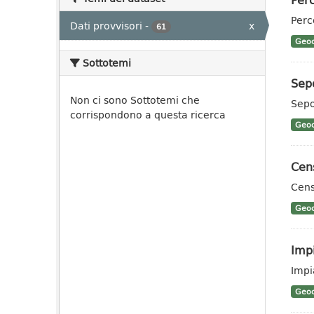
Perc
Dati provvisori
-
x
61
Geoc
Sottotemi
Sepo
Non ci sono Sottotemi che
Sepo
corrispondono a questa ricerca
Geoc
Cens
Cens
Geoc
Impi
Impi
Geoc