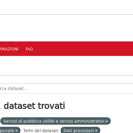
RMAZIONI
FAQ
 dataset trovati
Servizi di pubblica utilità e servizi amministrativi
gionale
Temi del dataset:
Dati provvisori