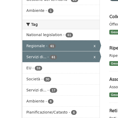
Ambiente
-
1
Coll
Öffe
Tag
Geoc
National legislation
-
61
Regionale
-
x
61
Ripe
Ripet
Servizi di...
-
x
61
Geoc
EU
-
59
Asso
Società
-
30
Asso
Servizi di...
-
17
Geoc
Ambiente
-
6
Reti
Pianificazione/Catasto
-
6