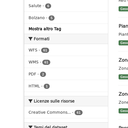
Reti
Salute
-
6
Geoc
Bolzano
-
5
Pian
Mostra altro Tag
Pian
Formati
Geoc
WFS
-
61
Zon
WMS
-
61
Zon
PDF
-
2
Geoc
HTML
-
1
Zon
Licenze sulle risorse
Zon
Geoc
Creative Commons...
-
61
Temi del dataset
Perc