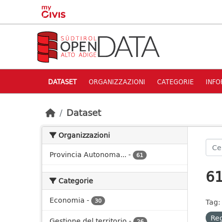
Skip to main content
DATASET
ORGANIZZAZIONI
CATEGORIE
INFO
Dataset
Organizzazioni
Provincia Autonoma...
-
61
61
Categorie
Economia
-
30
Tag:
Re
Gestione del territorio
-
26