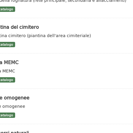
 della fognatura (rete principale, secondaria e allacciamenti)
atalogo
tina del cimitero
tina cimitero (piantina dell'area cimiteriale)
atalogo
a MEMC
a MEMC
atalogo
e omogenee
e omogenee
atalogo
orsi naturali