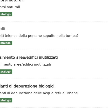
orsi naturali
atalogo
lti
lti (elenco della persone sepolte nella tomba)
atalogo
imento aree/edifici inutilizzati
imento aree/edifici inutilizzati
atalogo
anti di depurazione biologici
anti di depurazione delle acque reflue urbane
atalogo