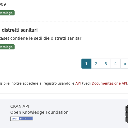
009
atalogo
 distretti sanitari
taset contiene le sedi die distretti sanitari
atalogo
1
2
3
4
»
ssibile inoltre accedere al registro usando le
API
(vedi
Documentazione API
CKAN API
Open Knowledge Foundation