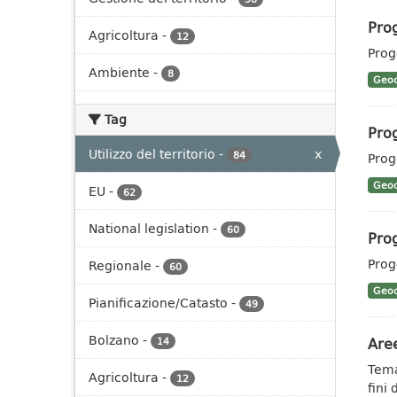
Prog
Agricoltura
-
12
Prog
Ambiente
-
8
Geoc
Tag
Prog
Utilizzo del territorio
-
x
84
Prog
Geoc
EU
-
62
National legislation
-
60
Prog
Prog
Regionale
-
60
Geoc
Pianificazione/Catasto
-
49
Bolzano
-
Aree
14
Tema
Agricoltura
-
12
fini