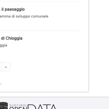
 il paesaggio
ogramma di sviluppo comunale
 di Chioggia
oggia
»
).