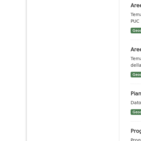
Aree
Tema
PUC 
Geoc
Aree
Tema
dell
Geoc
Pian
Dato
Geoc
Prog
Prog