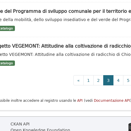
e del Programma di sviluppo comunale per il territorio e
e della mobilità, dello sviluppo insediativo e del verde del Pr
atalogo
etto VEGEMONT: Attitudine alla coltivazione di radicchio
etto VEGEMONT: Attitudine alla coltivazione di radicchio di Chi
atalogo
«
1
2
3
4
5
ssibile inoltre accedere al registro usando le
API
(vedi
Documentazione API
CKAN API
Open Knowledge Foundation