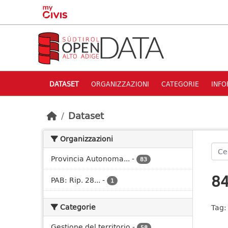
Skip to main content
DATASET
ORGANIZZAZIONI
CATEGORIE
INFO
Dataset
Organizzazioni
Provincia Autonoma...
-
83
84
PAB: Rip. 28...
-
1
Categorie
Tag:
Gestione del territorio
-
58