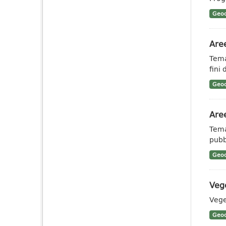
Geoc
Aree
Tema
fini
Geoc
Aree
Tema
pubb
Geoc
Veg
Vege
Geoc