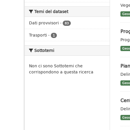
Vege
Temi del dataset
Geoc
Dati provvisori
-
83
Prog
Trasporti
-
1
Prog
Geoc
Sottotemi
Pian
Non ci sono Sottotemi che
corrispondono a questa ricerca
Deli
Geoc
Cent
Deli
Geoc