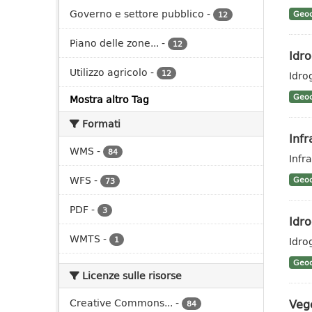
Governo e settore pubblico
-
Geoc
12
Piano delle zone...
-
12
Idro
Utilizzo agricolo
-
12
Idro
Geoc
Mostra altro Tag
Formati
Infr
WMS
-
84
Infr
WFS
-
Geoc
73
PDF
-
3
Idro
WMTS
-
1
Idro
Geoc
Licenze sulle risorse
Creative Commons...
-
Veg
84