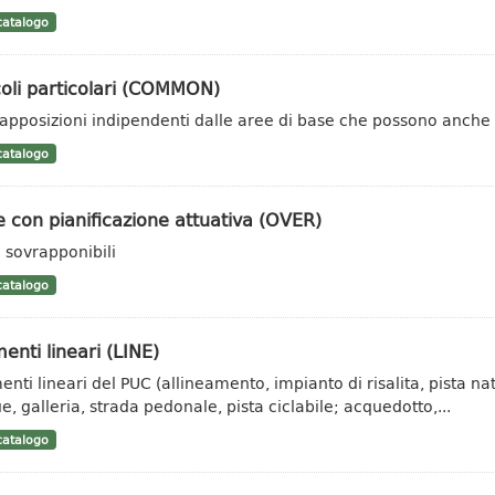
atalogo
oli particolari (COMMON)
apposizioni indipendenti dalle aree di base che possono anche es
atalogo
 con pianificazione attuativa (OVER)
 sovrapponibili
atalogo
enti lineari (LINE)
nti lineari del PUC (allineamento, impianto di risalita, pista natu
e, galleria, strada pedonale, pista ciclabile; acquedotto,...
atalogo