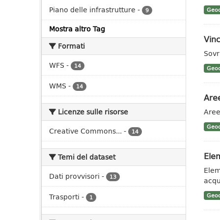
Piano delle infrastrutture
-
Geoc
9
Mostra altro Tag
Vinc
Formati
Sovr
WFS
-
14
Geoc
WMS
-
14
Aree
Licenze sulle risorse
Aree
Geoc
Creative Commons...
-
14
Elem
Temi del dataset
Eleme
Dati provvisori
-
13
acqu
Trasporti
-
Geoc
1