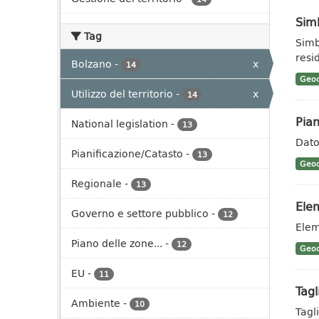
Sim
Tag
Simb
resid
Bolzano
-
x
14
Geoc
Utilizzo del territorio
-
x
14
Pian
National legislation
-
13
Dato
Pianificazione/Catasto
-
13
Geoc
Regionale
-
13
Elem
Governo e settore pubblico
-
12
Elem
Piano delle zone...
-
12
Geoc
EU
-
11
Tagl
Ambiente
-
10
Tagli