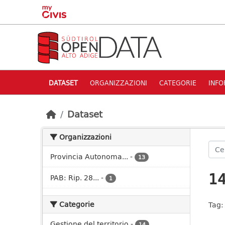
Skip to main content
DATASET
ORGANIZZAZIONI
CATEGORIE
INFO
Dataset
Organizzazioni
Provincia Autonoma...
-
13
14
PAB: Rip. 28...
-
1
Categorie
Tag:
Gestione del territorio
-
14