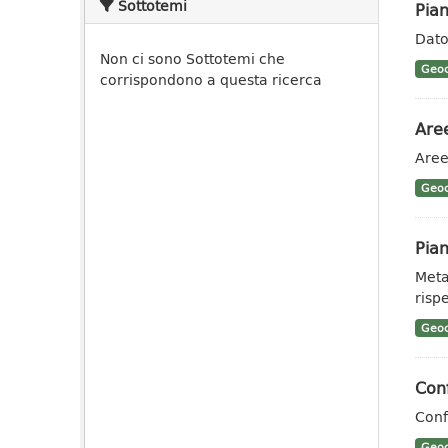
Sottotemi
Pian
Dato 
Non ci sono Sottotemi che
Geoc
corrispondono a questa ricerca
Are
Aree
Geoc
Pian
Meta
rispe
Geoc
Conf
Conf
Geoc