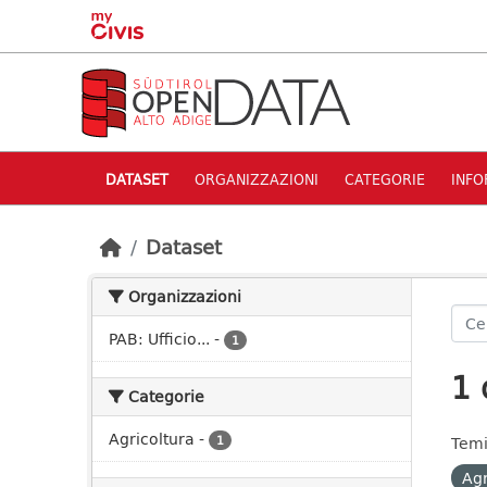
Skip to main content
DATASET
ORGANIZZAZIONI
CATEGORIE
INFO
Dataset
Organizzazioni
PAB: Ufficio...
-
1
1 
Categorie
Agricoltura
-
1
Temi
Agr