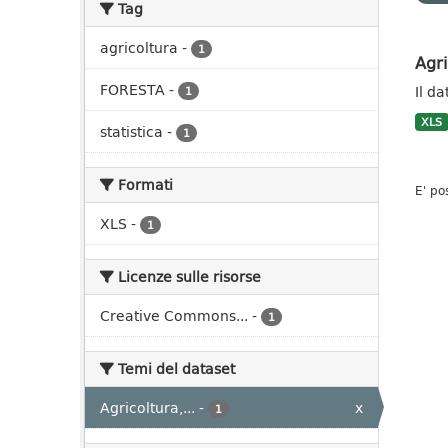
Tag
agricoltura
-
1
Agri
FORESTA
-
Il da
1
XLS
statistica
-
1
Formati
E' po
XLS
-
1
Licenze sulle risorse
Creative Commons...
-
1
Temi del dataset
Agricoltura,...
-
x
1