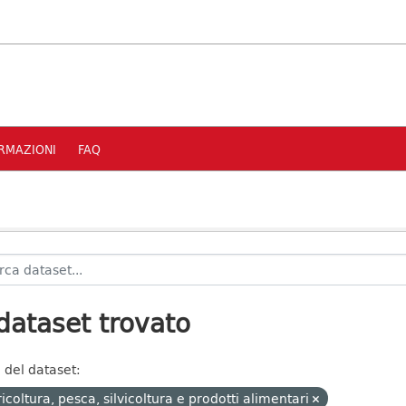
RMAZIONI
FAQ
dataset trovato
 del dataset:
icoltura, pesca, silvicoltura e prodotti alimentari