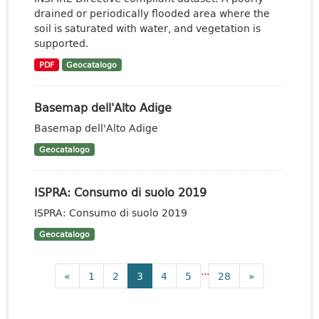
drained or periodically flooded area where the
soil is saturated with water, and vegetation is
supported.
PDF
Geocatalogo
Basemap dell'Alto Adige
Basemap dell'Alto Adige
Geocatalogo
ISPRA: Consumo di suolo 2019
ISPRA: Consumo di suolo 2019
Geocatalogo
...
«
1
2
3
4
5
28
»