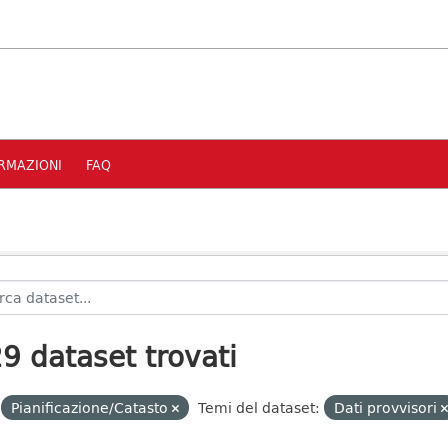
RMAZIONI
FAQ
9 dataset trovati
Pianificazione/Catasto
Temi del dataset:
Dati provvisori