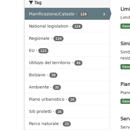
Tag
Limi
Pianificazione/Catasto
-
x
129
Limit
National legislation
-
Geoc
124
Regionale
-
124
Sim
EU
-
123
Simb
resid
Utilizzo del territorio
-
49
Geoc
Bolzano
-
39
Pian
Ambiente
-
35
Pian
Piano urbanistico
-
26
Geoc
Siti protetti
-
26
Serv
Parco naturale
-
23
Serv