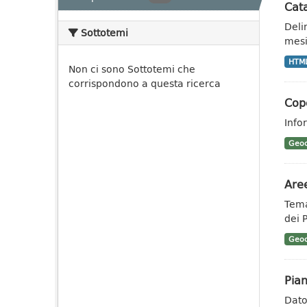
Cata
Deli
Sottotemi
mesi
HTM
Non ci sono Sottotemi che
corrispondono a questa ricerca
Cope
Info
Geoc
Aree
Tema
dei 
Geoc
Pian
Dato