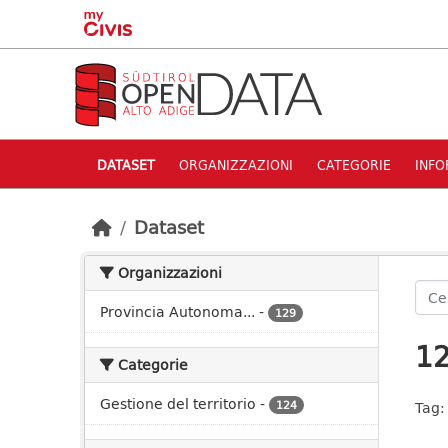
Skip to main content
DATASET
ORGANIZZAZIONI
CATEGORIE
INFO
Dataset
Organizzazioni
Provincia Autonoma...
-
129
12
Categorie
Gestione del territorio
-
124
Tag: