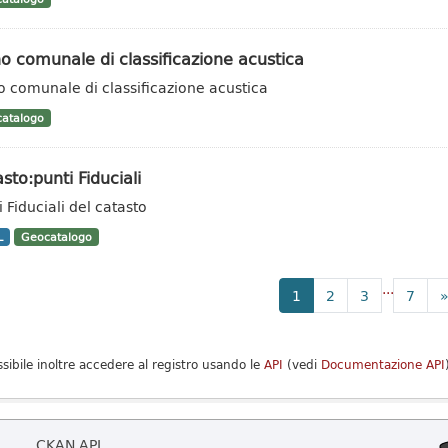
o comunale di classificazione acustica
o comunale di classificazione acustica
atalogo
sto:punti Fiduciali
 Fiduciali del catasto
L
Geocatalogo
...
1
2
3
7
ssibile inoltre accedere al registro usando le
API
(vedi
Documentazione API
CKAN API