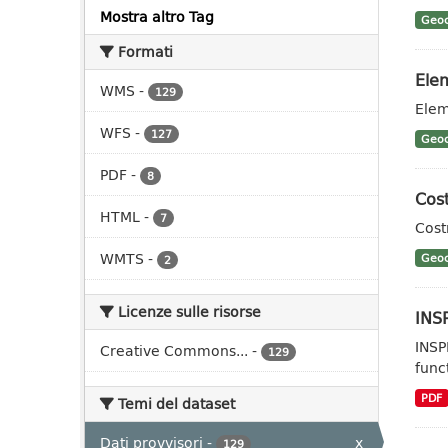
Mostra altro Tag
Geoc
Formati
Elem
WMS
-
129
Elem
WFS
-
127
Geoc
PDF
-
8
Cost
HTML
-
7
Cost
WMTS
-
Geoc
2
Licenze sulle risorse
INSP
INSP
Creative Commons...
-
129
func
PDF
Temi del dataset
Dati provvisori
-
x
129