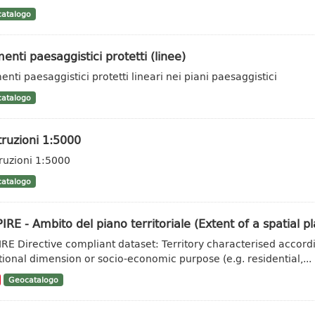
atalogo
enti paesaggistici protetti (linee)
enti paesaggistici protetti lineari nei piani paesaggistici
atalogo
ruzioni 1:5000
ruzioni 1:5000
atalogo
IRE - Ambito del piano territoriale (Extent of a spatial pl
IRE Directive compliant dataset: Territory characterised accordi
tional dimension or socio-economic purpose (e.g. residential,...
Geocatalogo