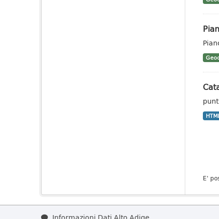
Pian
Pian
Geoc
Cata
punti
HTM
E' po
Informazioni Dati Alto Adige