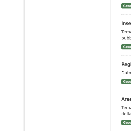
Geoc
Ins
Tema
pubb
Geoc
Regi
Dato 
Geoc
Aree
Tema
dell
Geoc