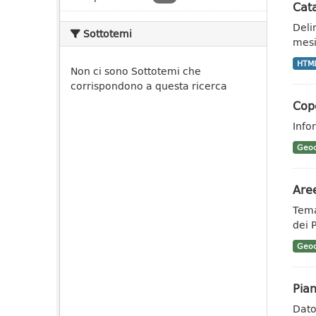
Cata
Deli
Sottotemi
mesi
HTM
Non ci sono Sottotemi che
corrispondono a questa ricerca
Cope
Info
Geoc
Aree
Tema
dei 
Geoc
Pian
Dato