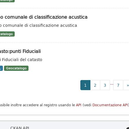
o comunale di classificazione acustica
o comunale di classificazione acustica
atalogo
sto:punti Fiduciali
 Fiduciali del catasto
L
Geocatalogo
...
1
2
3
7
ssibile inoltre accedere al registro usando le
API
(vedi
Documentazione API
CKAN API