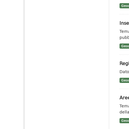
Geoc
Ins
Tema
pubb
Geoc
Regi
Dato 
Geoc
Aree
Tema
dell
Geoc