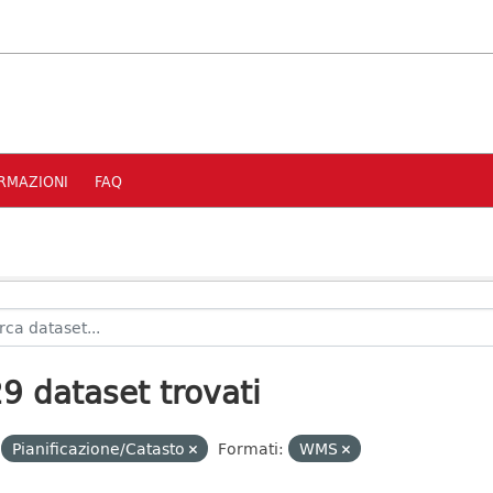
RMAZIONI
FAQ
9 dataset trovati
Pianificazione/Catasto
Formati:
WMS