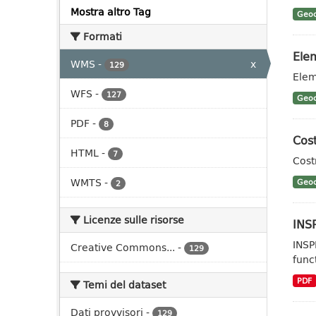
Mostra altro Tag
Geoc
Formati
Elem
WMS
-
x
129
Elem
WFS
-
127
Geoc
PDF
-
8
Cost
HTML
-
7
Cost
WMTS
-
Geoc
2
Licenze sulle risorse
INSP
INSP
Creative Commons...
-
129
func
PDF
Temi del dataset
Dati provvisori
-
129