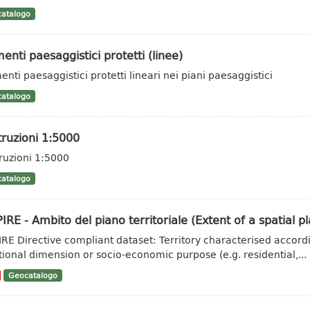
atalogo
enti paesaggistici protetti (linee)
enti paesaggistici protetti lineari nei piani paesaggistici
atalogo
ruzioni 1:5000
ruzioni 1:5000
atalogo
IRE - Ambito del piano territoriale (Extent of a spatial pl
IRE Directive compliant dataset: Territory characterised accordi
tional dimension or socio-economic purpose (e.g. residential,...
Geocatalogo