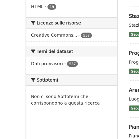
HTML
-
19
Staz
Licenze sulle risorse
Stazi
Creative Commons...
-
Geoc
557
Temi del dataset
Prog
Prog
Dati provvisori
-
557
Geoc
Sottotemi
Aree
Non ci sono Sottotemi che
Luog
corrispondono a questa ricerca
Geoc
Pian
Pian