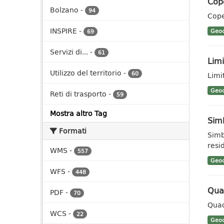
Cop
Bolzano
-
94
Cope
INSPIRE
-
Geoc
69
Servizi di...
-
61
Limi
Utilizzo del territorio
-
60
Limit
Geoc
Reti di trasporto
-
59
Mostra altro Tag
Sim
Formati
Simb
resid
WMS
-
557
Geoc
WFS
-
448
Qua
PDF
-
70
Quad
WCS
-
22
Geoc