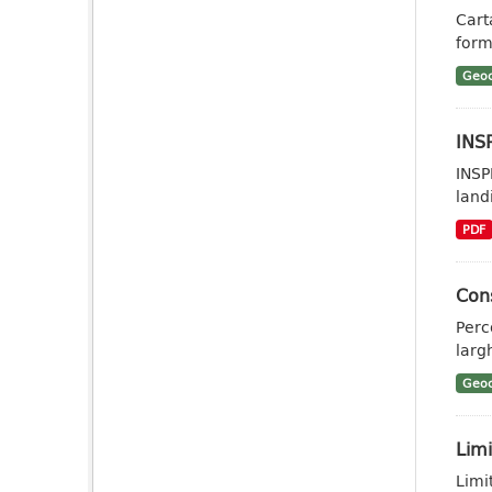
Cart
form
Geoc
INSP
INSP
landi
PDF
Cons
Perc
larg
Geoc
Limi
Limi