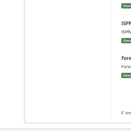
Geoc
ISP
ISPR
Geoc
Fore
Fores
Geoc
E' po