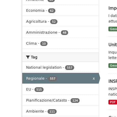
Impe
Economia
-
62
I da
attua
Agricoltura
-
52
Geoc
Amministrazione
-
48
Clima
-
Unit
10
Inqu
Tag
lett
Geoc
National legislation
-
557
Regionale
-
x
557
INSP
INSP
EU
-
515
nati
Pianificazione/Catasto
-
124
PDF
Ambiente
-
111