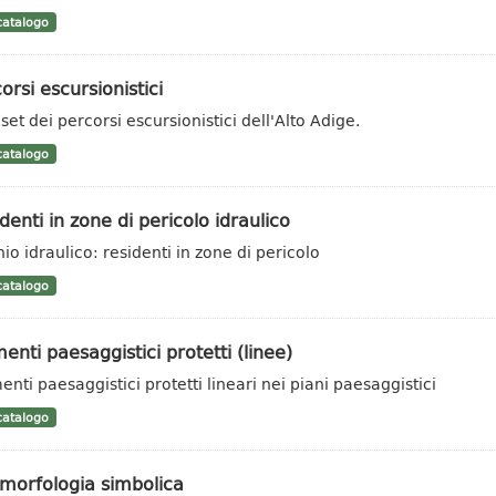
atalogo
orsi escursionistici
set dei percorsi escursionistici dell'Alto Adige.
atalogo
denti in zone di pericolo idraulico
hio idraulico: residenti in zone di pericolo
atalogo
enti paesaggistici protetti (linee)
enti paesaggistici protetti lineari nei piani paesaggistici
atalogo
morfologia simbolica