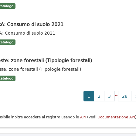
atalogo
RA: Consumo di suolo 2021
A: Consumo di suolo 2021
atalogo
ste: zone forestali (Tipologie forestali)
te: zone forestali (Tipologie forestali)
atalogo
...
1
2
3
28
ssibile inoltre accedere al registro usando le
API
(vedi
Documentazione API