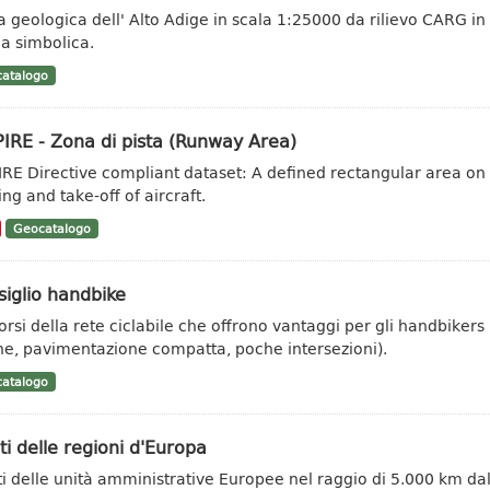
a geologica dell' Alto Adige in scala 1:25000 da rilievo CARG in
a simbolica.
atalogo
IRE - Zona di pista (Runway Area)
IRE Directive compliant dataset: A defined rectangular area on
ng and take-off of aircraft.
Geocatalogo
iglio handbike
orsi della rete ciclabile che offrono vantaggi per gli handbikers (
he, pavimentazione compatta, poche intersezioni).
atalogo
ti delle regioni d'Europa
ti delle unità amministrative Europee nel raggio di 5.000 km dal