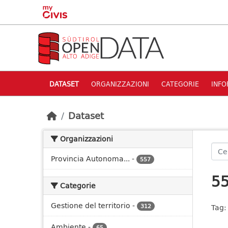
Skip to main content
DATASET
ORGANIZZAZIONI
CATEGORIE
INFO
Dataset
Organizzazioni
Provincia Autonoma...
-
557
55
Categorie
Gestione del territorio
-
312
Tag:
Ambiente
-
65