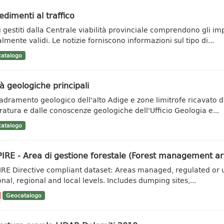
dimenti al traffico
ti gestiti dalla Centrale viabilità provinciale comprendono gli im
lmente validi. Le notizie forniscono informazioni sul tipo di...
atalogo
à geologiche principali
adramento geologico dell'alto Adige e zone limitrofe ricavato da 
eratura e dalle conoscenze geologiche dell'Ufficio Geologia e...
atalogo
IRE - Area di gestione forestale (Forest management ar
IRE Directive compliant dataset: Areas managed, regulated or u
onal, regional and local levels. Includes dumping sites,...
Geocatalogo