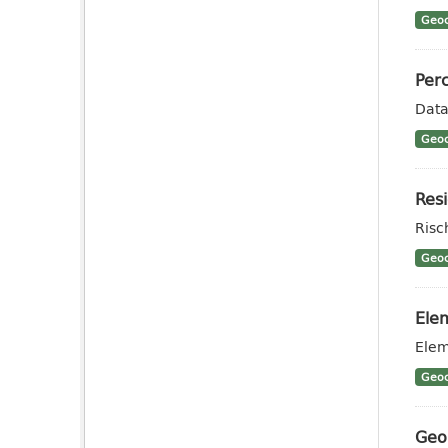
Geoc
Perc
Data
Geoc
Resi
Risc
Geoc
Elem
Elem
Geoc
Geo