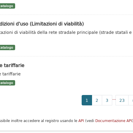
atalogo
izioni d'uso (Limitazioni di viabilità)
azioni di viabilità della rete stradale principale (strade statali e
o
atalogo
 tariffarie
 tariffarie
atalogo
...
1
2
3
23
ssibile inoltre accedere al registro usando le
API
(vedi
Documentazione API