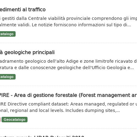
dimenti al traffico
ti gestiti dalla Centrale viabilità provinciale comprendono gli im
lmente validi. Le notizie forniscono informazioni sul tipo di...
atalogo
à geologiche principali
adramento geologico dell'alto Adige e zone limitrofe ricavato da 
eratura e dalle conoscenze geologiche dell'Ufficio Geologia e...
atalogo
IRE - Area di gestione forestale (Forest management ar
IRE Directive compliant dataset: Areas managed, regulated or u
onal, regional and local levels. Includes dumping sites,...
Geocatalogo