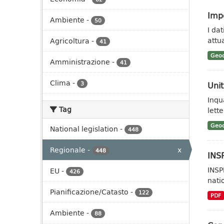
Impe
Ambiente
-
50
I da
attua
Agricoltura
-
41
Geoc
Amministrazione
-
41
Clima
-
Unit
3
Inqu
Tag
lett
Geoc
National legislation
-
448
Regionale
-
x
448
INSP
INSP
EU
-
426
nati
Pianificazione/Catasto
-
122
PDF
Ambiente
-
88