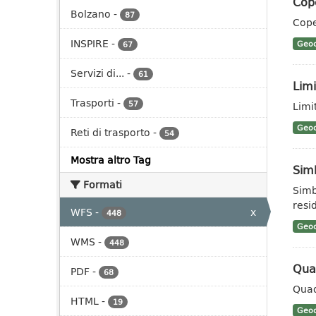
Cop
Bolzano
-
87
Cope
INSPIRE
-
Geoc
67
Servizi di...
-
61
Limi
Trasporti
-
57
Limit
Geoc
Reti di trasporto
-
54
Mostra altro Tag
Sim
Formati
Simb
resid
WFS
-
x
448
Geoc
WMS
-
448
Qua
PDF
-
68
Quad
HTML
-
19
Geoc