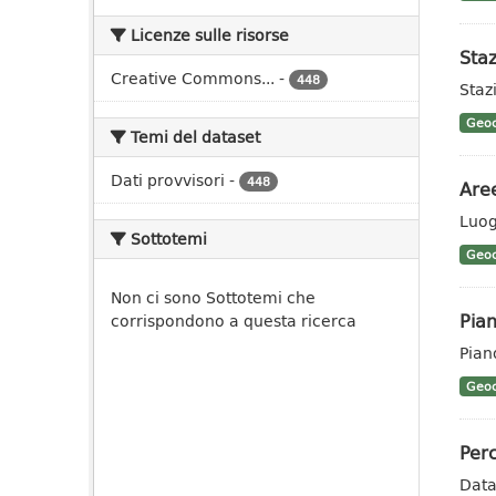
Licenze sulle risorse
Staz
Creative Commons...
-
448
Stazi
Geoc
Temi del dataset
Dati provvisori
-
448
Aree
Luog
Sottotemi
Geoc
Non ci sono Sottotemi che
Pian
corrispondono a questa ricerca
Pian
Geoc
Perc
Data