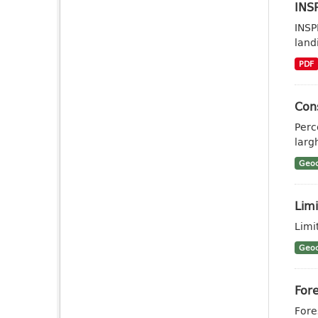
INSP
INSP
landi
PDF
Cons
Perc
larg
Geoc
Limi
Limi
Geoc
Fore
Fores