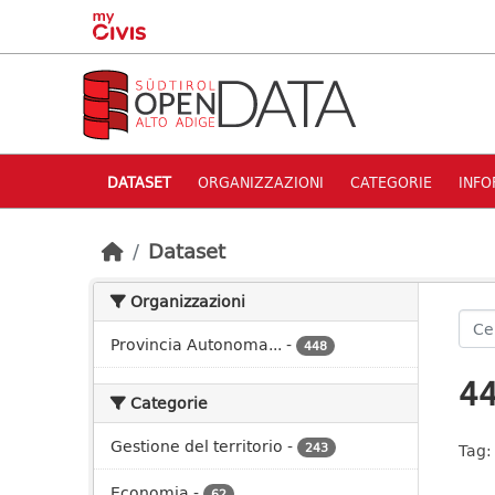
Skip to main content
DATASET
ORGANIZZAZIONI
CATEGORIE
INFO
Dataset
Organizzazioni
Provincia Autonoma...
-
448
44
Categorie
Gestione del territorio
-
243
Tag:
Economia
-
62