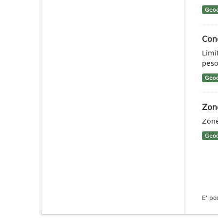
Geoc
Cond
Limit
pes
Geoc
Zone
Zone
Geoc
E' po