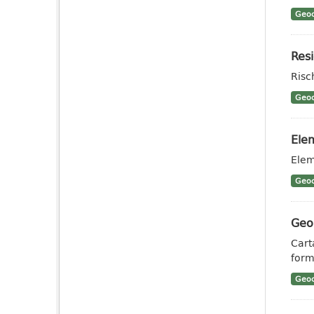
Geoc
Resi
Risc
Geoc
Elem
Elem
Geoc
Geo
Cart
form
Geoc