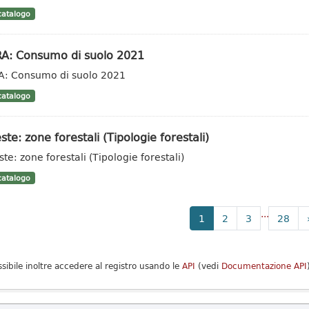
atalogo
RA: Consumo di suolo 2021
A: Consumo di suolo 2021
atalogo
ste: zone forestali (Tipologie forestali)
te: zone forestali (Tipologie forestali)
atalogo
...
1
2
3
28
ssibile inoltre accedere al registro usando le
API
(vedi
Documentazione API