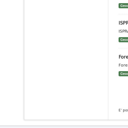
Geoc
ISP
ISPR
Geoc
Fore
Fores
Geoc
E' po