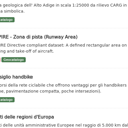
a geologica dell' Alto Adige in scala 1:25000 da rilievo CARG in
a simbolica.
atalogo
IRE - Zona di pista (Runway Area)
IRE Directive compliant dataset: A defined rectangular area on
ng and take-off of aircraft.
Geocatalogo
iglio handbike
orsi della rete ciclabile che offrono vantaggi per gli handbikers (
he, pavimentazione compatta, poche intersezioni).
atalogo
ti delle regioni d'Europa
ti delle unità amministrative Europee nel raggio di 5.000 km dal