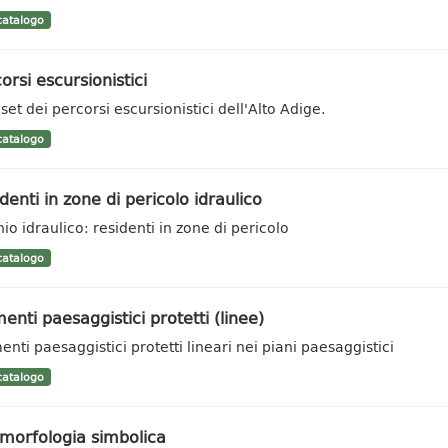
atalogo
orsi escursionistici
set dei percorsi escursionistici dell'Alto Adige.
atalogo
denti in zone di pericolo idraulico
hio idraulico: residenti in zone di pericolo
atalogo
enti paesaggistici protetti (linee)
enti paesaggistici protetti lineari nei piani paesaggistici
atalogo
morfologia simbolica