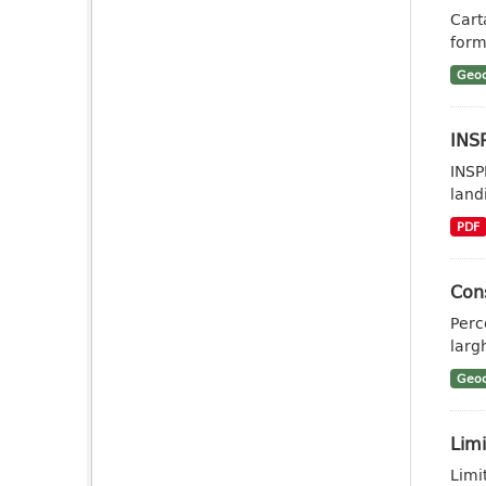
Cart
form
Geoc
INSP
INSP
landi
PDF
Cons
Perc
larg
Geoc
Limi
Limi