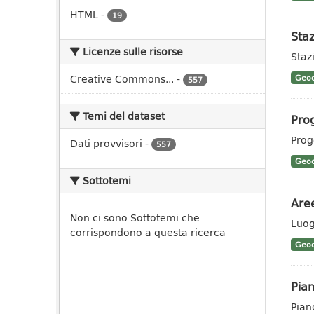
HTML
-
19
Staz
Licenze sulle risorse
Stazi
Creative Commons...
-
Geoc
557
Temi del dataset
Prog
Prog
Dati provvisori
-
557
Geoc
Sottotemi
Aree
Non ci sono Sottotemi che
Luog
corrispondono a questa ricerca
Geoc
Pian
Pian