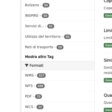
Cop
Bolzano
-
94
Cope
INSPIRE
-
Geoc
69
Servizi di...
-
61
Limi
Utilizzo del territorio
-
60
Limit
Geoc
Reti di trasporto
-
59
Mostra altro Tag
Sim
Formati
Simb
resid
WMS
-
557
Geoc
WFS
-
448
Qua
PDF
-
70
Quad
WCS
-
22
Geoc