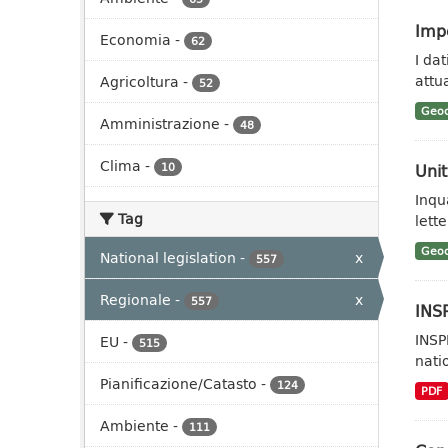
Impe
Economia
-
62
I da
attua
Agricoltura
-
52
Geoc
Amministrazione
-
48
Clima
-
Unit
10
Inqu
Tag
lett
Geoc
National legislation
-
x
557
Regionale
-
x
557
INSP
INSP
EU
-
515
nati
Pianificazione/Catasto
-
124
PDF
Ambiente
-
111