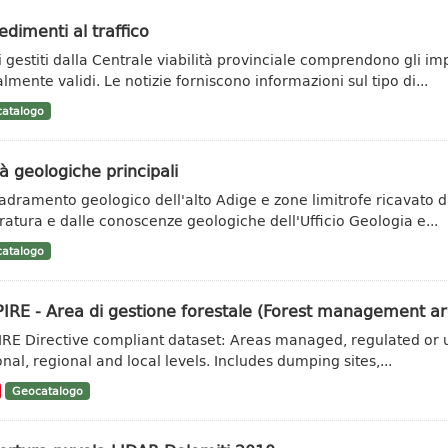
dimenti al traffico
ti gestiti dalla Centrale viabilità provinciale comprendono gli im
lmente validi. Le notizie forniscono informazioni sul tipo di...
atalogo
à geologiche principali
adramento geologico dell'alto Adige e zone limitrofe ricavato da 
eratura e dalle conoscenze geologiche dell'Ufficio Geologia e...
atalogo
IRE - Area di gestione forestale (Forest management ar
IRE Directive compliant dataset: Areas managed, regulated or u
onal, regional and local levels. Includes dumping sites,...
Geocatalogo