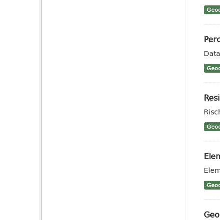
Geoc
Perc
Data
Geoc
Resi
Risc
Geoc
Elem
Elem
Geoc
Geo