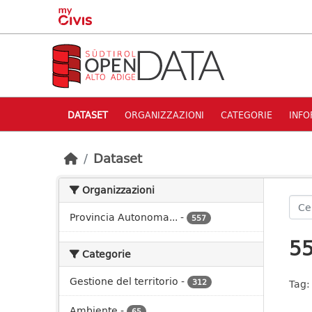
Skip to main content
DATASET
ORGANIZZAZIONI
CATEGORIE
INFO
Dataset
Organizzazioni
Provincia Autonoma...
-
557
55
Categorie
Gestione del territorio
-
312
Tag:
Ambiente
-
65