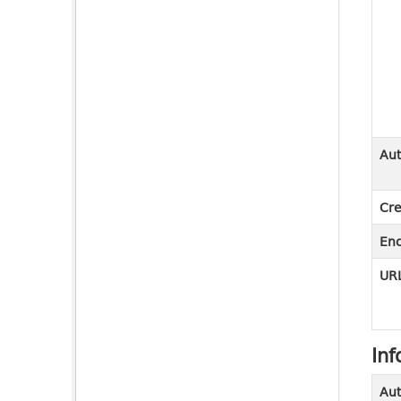
Aut
Cre
En
URL
Inf
Aut