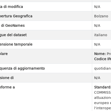
a di modifica
N/A
ertura Geografica
Bolzano
I di GeoNames
N/A
gue del dataset
italiano
ensione temporale
N/A
olare
Nome:
Pr
Codice IP
quenza di aggiornamento
quotidian
sione di
N/A
nforme a
Standard
COMMISSI
attuazion
europeo e
l'interope