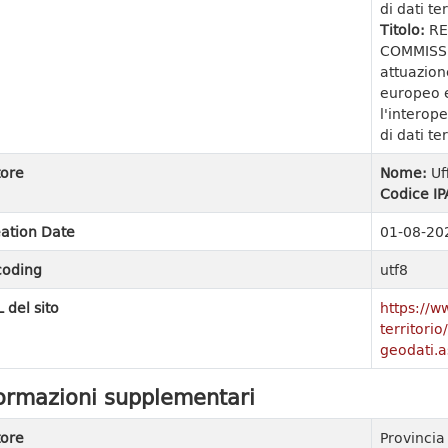
di dati ter
Titolo:
RE
COMMISSI
attuazion
europeo e
l'interope
di dati ter
ore
Nome:
Uf
Codice IP
ation Date
01-08-20
coding
utf8
 del sito
https://w
territori
geodati.a
ormazioni supplementari
ore
Provinci