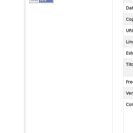
Dat
Cop
UR
Lin
Est
Tit
Fre
Ver
Co