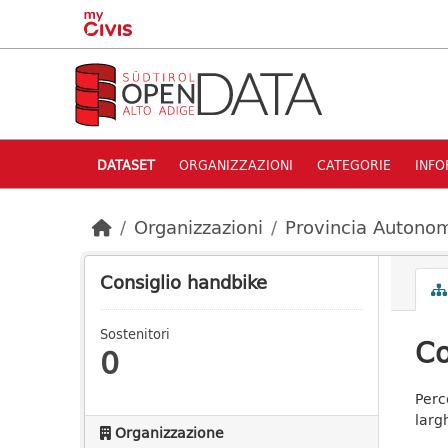
Skip to main content
DATASET
ORGANIZZAZIONI
CATEGORIE
INFO
Organizzazioni
Provincia Autonom
Consiglio handbike
Sostenitori
Co
0
Perc
larg
Organizzazione