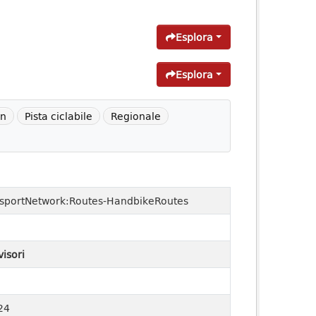
Esplora
Esplora
on
Pista ciclabile
Regionale
nsportNetwork:Routes-HandbikeRoutes
visori
24