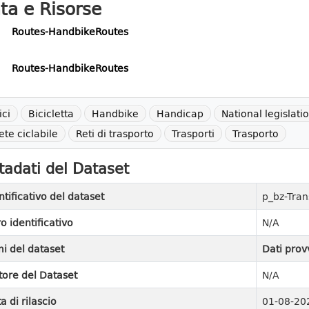
ta e Risorse
Routes-HandbikeRoutes
Routes-HandbikeRoutes
ici
Bicicletta
Handbike
Handicap
National legislati
ete ciclabile
Reti di trasporto
Trasporti
Trasporto
adati del Dataset
ntificativo del dataset
p_bz-Tra
ro identificativo
N/A
i del dataset
Dati prov
tore del Dataset
N/A
a di rilascio
01-08-20