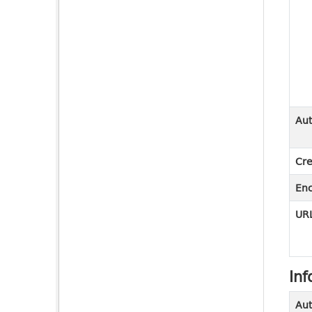
Aut
Cre
En
URL
Inf
Aut