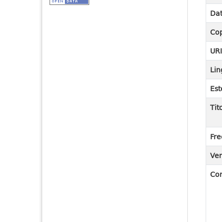
Dat
Cop
UR
Lin
Est
Tit
Fre
Ver
Co