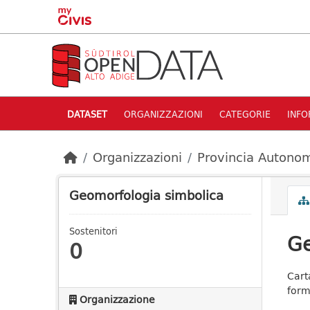
Skip to main content
DATASET
ORGANIZZAZIONI
CATEGORIE
INFO
Organizzazioni
Provincia Autonom
Geomorfologia simbolica
Sostenitori
Ge
0
Cart
form
Organizzazione