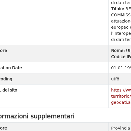
di dati ter
Titolo:
RE
COMMISSI
attuazion
europeo e
l'interope
di dati ter
ore
Nome:
Uf
Codice IP
ation Date
01-01-19
coding
utf8
 del sito
https://w
territori
geodati.a
ormazioni supplementari
ore
Provinci