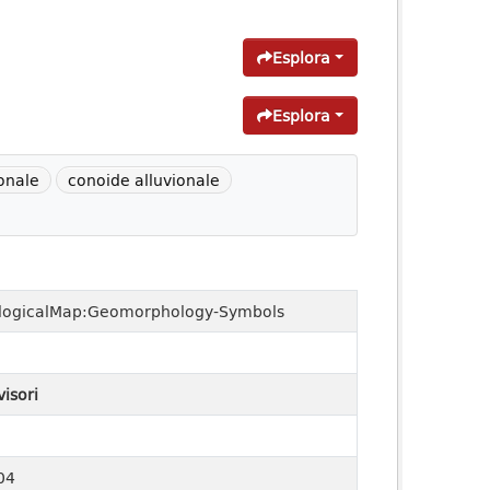
Esplora
Esplora
onale
conoide alluvionale
logicalMap:Geomorphology-Symbols
visori
04