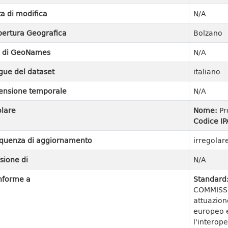
a di modifica
N/A
ertura Geografica
Bolzano
I di GeoNames
N/A
gue del dataset
italiano
ensione temporale
N/A
olare
Nome:
Pr
Codice IP
quenza di aggiornamento
irregolar
sione di
N/A
nforme a
Standard
COMMISSI
attuazion
europeo e
l'interope