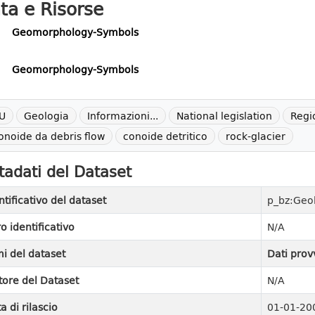
ta e Risorse
Geomorphology-Symbols
Geomorphology-Symbols
U
Geologia
Informazioni...
National legislation
Regi
onoide da debris flow
conoide detritico
rock-glacier
adati del Dataset
ntificativo del dataset
p_bz:Geo
ro identificativo
N/A
i del dataset
Dati prov
tore del Dataset
N/A
a di rilascio
01-01-20