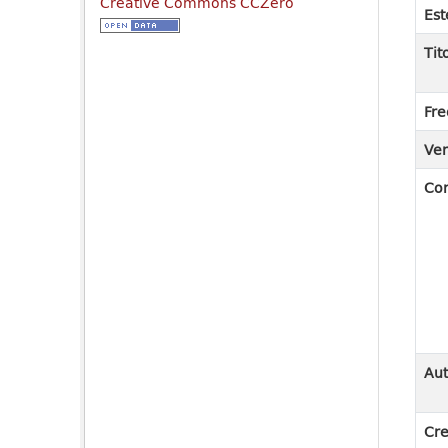
Creative Commons CCZero
Est
Tit
Fre
Ver
Co
Aut
Cre