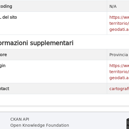
coding
N/A
 del sito
https://w
territori
geodati.a
ormazioni supplementari
ore
Provinci
gin
https://w
territori
geodati.a
tact
cartograf
CKAN API
Open Knowledge Foundation