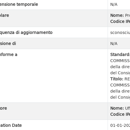
ensione temporale
N/A
olare
Nome:
Pr
Codice IP
quenza di aggiornamento
sconosci
sione di
N/A
nforme a
Standard
COMMISSI
della dir
del Consig
Titolo:
RE
COMMISSI
della dir
del Consig
ore
Nome:
Uf
Codice IP
ation Date
01-01-20