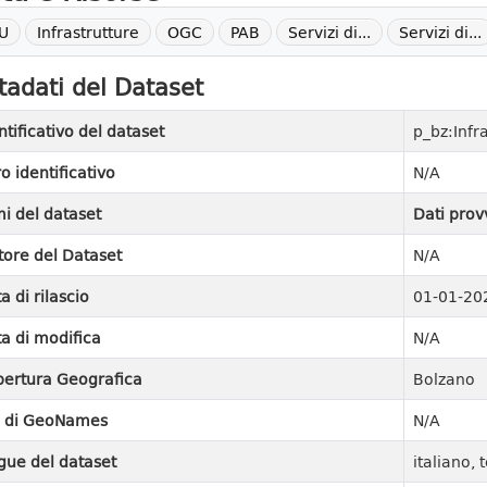
U
Infrastrutture
OGC
PAB
Servizi di...
Servizi di...
adati del Dataset
ntificativo del dataset
p_bz:Infr
ro identificativo
N/A
i del dataset
Dati prov
tore del Dataset
N/A
a di rilascio
01-01-20
a di modifica
N/A
ertura Geografica
Bolzano
I di GeoNames
N/A
gue del dataset
italiano,