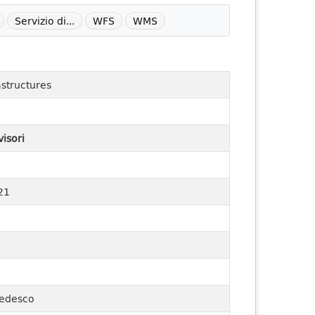
Servizio di...
WFS
WMS
astructures
visori
21
 tedesco