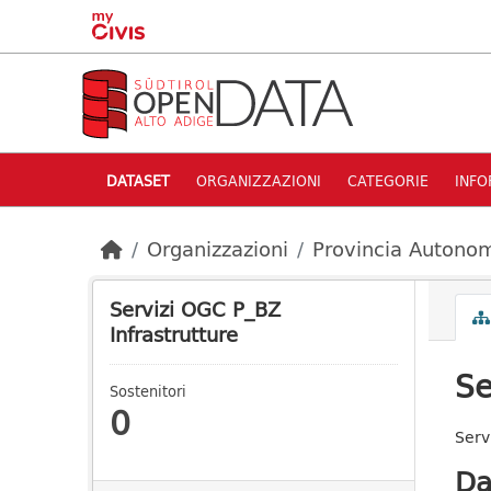
Skip to main content
DATASET
ORGANIZZAZIONI
CATEGORIE
INFO
Organizzazioni
Provincia Autonom
Servizi OGC P_BZ
Infrastrutture
Se
Sostenitori
0
Serv
Da