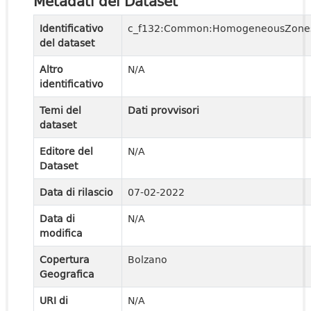
Metadati del Dataset
Identificativo
c_f132:Common:HomogeneousZone
del dataset
Altro
N/A
identificativo
Temi del
Dati provvisori
dataset
Editore del
N/A
Dataset
Data di rilascio
07-02-2022
Data di
N/A
modifica
Copertura
Bolzano
Geografica
URI di
N/A