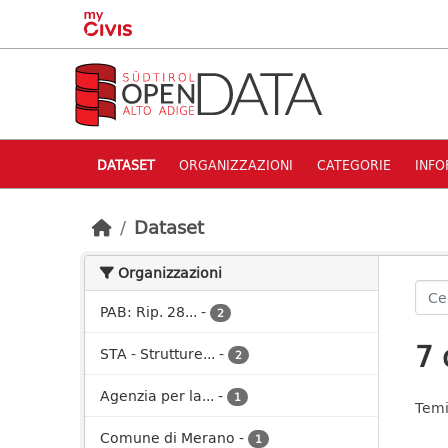
Skip to main content
DATASET
ORGANIZZAZIONI
CATEGORIE
INFO
Dataset
Organizzazioni
PAB: Rip. 28...
-
2
7 
STA - Strutture...
-
2
Agenzia per la...
-
1
Temi
Comune di Merano
-
1