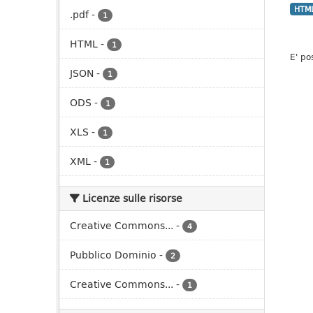
HTM
.pdf
-
1
HTML
-
1
E' po
JSON
-
1
ODS
-
1
XLS
-
1
XML
-
1
Licenze sulle risorse
Creative Commons...
-
4
Pubblico Dominio
-
2
Creative Commons...
-
1