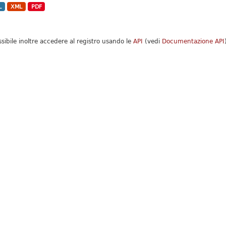
L
XML
PDF
ssibile inoltre accedere al registro usando le
API
(vedi
Documentazione API