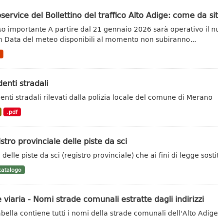
ervice del Bollettino del traffico Alto Adige: come da s
so importante A partire dal 21 gennaio 2026 sarà operativo il n
 Data del meteo disponibili al momento non subiranno...
N
denti stradali
denti stradali rilevati dalla polizia locale del comune di Merano
.pdf
stro provinciale delle piste da sci
delle piste da sci (registro provinciale) che ai fini di legge sosti
atalogo
 viaria - Nomi strade comunali estratte dagli indirizzi
abella contiene tutti i nomi della strade comunali dell'Alto Adige.