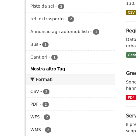
130.
Piste da sci
-
2
CSV
reti di trasporto
-
2
Regi
Annuncio agli automobilisti
-
1
Dato 
Bus
-
1
urban
Geoc
Cantieri
-
1
Mostra altro Tag
Gree
Formati
Sond
hann
CSV
-
2
PDF
PDF
-
2
Serv
WFS
-
2
Il p
WMS
-
2
scopo