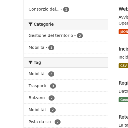
Webs
Consorzio dei...
-
1
Avvi
Open
Categorie
JSO
Gestione del territorio
-
2
Mobilita
-
Inci
1
Inci
Tag
CSV
Mobilità
-
3
Regi
Trasporti
-
3
Dato 
Bolzano
-
2
Geoc
Mobilität
-
2
Rete
Pista da sci
-
2
La t