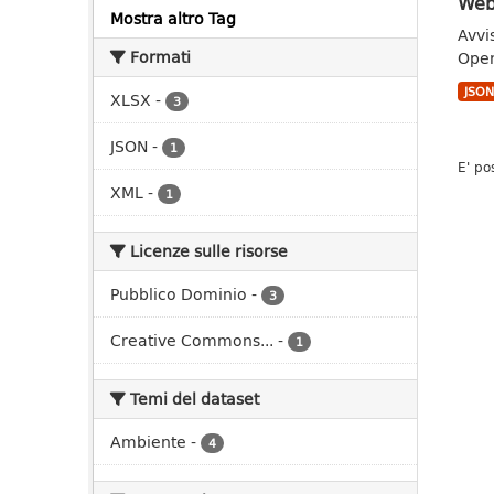
Web
Mostra altro Tag
Avvi
Formati
Open
JSO
XLSX
-
3
JSON
-
1
E' po
XML
-
1
Licenze sulle risorse
Pubblico Dominio
-
3
Creative Commons...
-
1
Temi del dataset
Ambiente
-
4