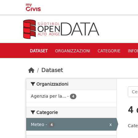
Skip to main content
DATASET
ORGANIZZAZIONI
CATEGORIE
INFO
Dataset
Organizzazioni
Agenzia per la...
-
4
4 
Categorie
Meteo
-
x
4
Cate