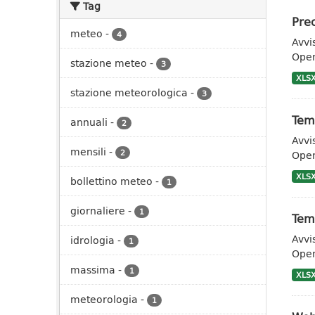
Tag
Prec
meteo
-
4
Avvi
Open
stazione meteo
-
3
XLS
stazione meteorologica
-
3
Tem
annuali
-
2
Avvi
mensili
-
2
Open
XLS
bollettino meteo
-
1
giornaliere
-
1
Temp
Avvi
idrologia
-
1
Open
massima
-
1
XLS
meteorologia
-
1