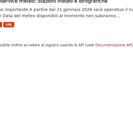
service meteo: Stazioni meteo e idrografiche
so importante A partire dal 21 gennaio 2026 sarà operativo il n
 Data del meteo disponibili al momento non subiranno...
N
XML
ssibile inoltre accedere al registro usando le
API
(vedi
Documentazione API