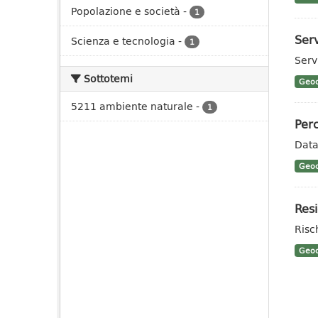
Popolazione e società
-
1
Serv
Scienza e tecnologia
-
1
Serv
Sottotemi
Geoc
5211 ambiente naturale
-
1
Perc
Data
Geoc
Resi
Risc
Geoc