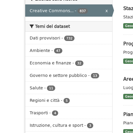
Staz
Creative Commons...
-
x
837
Stazi
Temi del dataset
Geoc
Dati provvisori
-
732
Prog
Ambiente
-
47
Prog
Geoc
Economia e finanze
-
32
Governo e settore pubblico
-
13
Aree
Luog
Salute
-
11
Geoc
Regioni e città
-
5
Trasporti
-
Pian
4
Pian
Istruzione, cultura e sport
-
3
Geoc