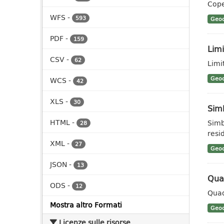
Cope
WFS
-
593
Geoc
PDF
-
159
Limi
CSV
-
62
Limit
Geoc
WCS
-
42
XLS
-
30
Sim
HTML
-
Simb
28
resid
XML
-
27
Geoc
JSON
-
13
Qua
ODS
-
12
Quad
Mostra altro Formati
Geoc
Licenze sulle risorse