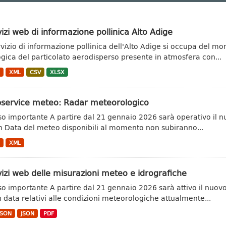
izi web di informazione pollinica Alto Adige
ervizio di informazione pollinica dell'Alto Adige si occupa del m
ogica del particolato aerodisperso presente in atmosfera con...
N
XML
CSV
XLSX
service meteo: Radar meteorologico
so importante A partire dal 21 gennaio 2026 sarà operativo il n
 Data del meteo disponibili al momento non subiranno...
N
XML
izi web delle misurazioni meteo e idrografiche
so importante A partire dal 21 gennaio 2026 sarà attivo il nuovo s
 data relativi alle condizioni meteorologiche attualmente...
JSON
JSON
PDF