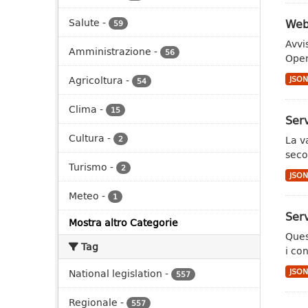
Salute
-
Web
59
Avvi
Amministrazione
-
56
Open
Agricoltura
-
JSO
54
Clima
-
15
Serv
Cultura
-
La v
2
secon
Turismo
-
2
JSO
Meteo
-
1
Serv
Mostra altro Categorie
Ques
Tag
i co
National legislation
-
JSO
557
Regionale
-
557