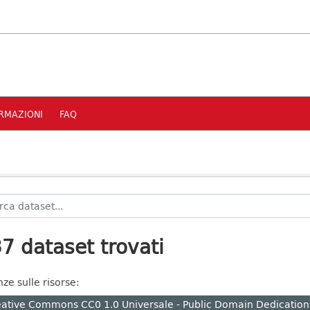
RMAZIONI
FAQ
7 dataset trovati
nze sulle risorse:
ative Commons CC0 1.0 Universale - Public Domain Dedication