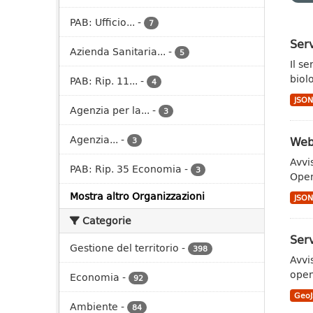
PAB: Ufficio...
-
7
Serv
Azienda Sanitaria...
-
5
Il s
biol
PAB: Rip. 11...
-
4
JSO
Agenzia per la...
-
3
Agenzia...
-
Web
3
Avvi
PAB: Rip. 35 Economia
-
3
Open
Mostra altro Organizzazioni
JSO
Categorie
Serv
Gestione del territorio
-
398
Avvi
open
Economia
-
92
Geo
Ambiente
-
84