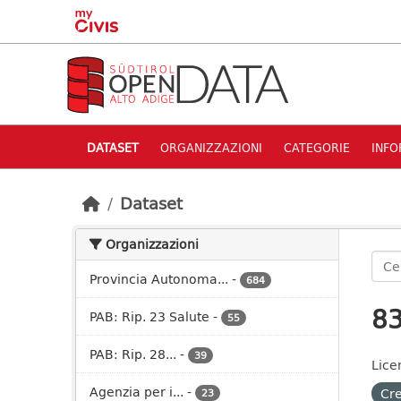
Skip to main content
DATASET
ORGANIZZAZIONI
CATEGORIE
INFO
Dataset
Organizzazioni
Provincia Autonoma...
-
684
83
PAB: Rip. 23 Salute
-
55
PAB: Rip. 28...
-
39
Lice
Agenzia per i...
-
Cre
23