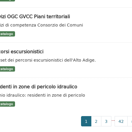
izi OGC GVCC Piani territoriali
izi di competenza Consorzio dei Comuni
atalogo
orsi escursionistici
set dei percorsi escursionistici dell'Alto Adige.
atalogo
denti in zone di pericolo idraulico
hio idraulico: residenti in zone di pericolo
atalogo
...
1
2
3
42