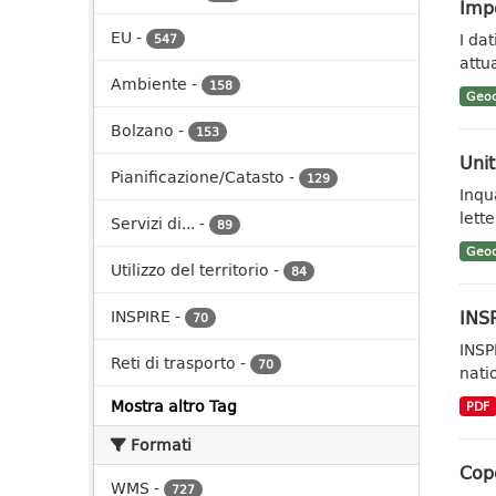
Impe
EU
-
I da
547
attua
Ambiente
-
158
Geoc
Bolzano
-
153
Unit
Pianificazione/Catasto
-
129
Inqu
lett
Servizi di...
-
89
Geoc
Utilizzo del territorio
-
84
INSP
INSPIRE
-
70
INSP
Reti di trasporto
-
70
nati
Mostra altro Tag
PDF
Formati
Cop
WMS
-
727