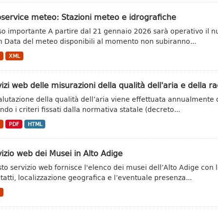
service meteo: Stazioni meteo e idrografiche
so importante A partire dal 21 gennaio 2026 sarà operativo il n
 Data del meteo disponibili al momento non subiranno...
N
XML
izi web delle misurazioni della qualità dell'aria e della ra
alutazione della qualità dell’aria viene effettuata annualmente 
do i criteri fissati dalla normativa statale (decreto...
N
PDF
HTML
izio web dei Musei in Alto Adige
to servizio web fornisce l'elenco dei musei dell’Alto Adige con l
ntatti, localizzazione geografica e l’eventuale presenza...
N