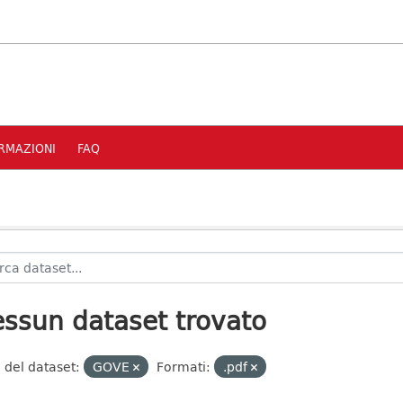
RMAZIONI
FAQ
ssun dataset trovato
 del dataset:
GOVE
Formati:
.pdf