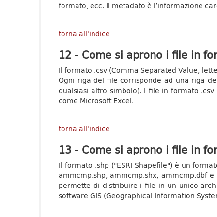
formato, ecc. Il metadato è l’informazione car
torna all'indice
12 - Come si aprono i file in f
Il formato .csv (Comma Separated Value, letter
Ogni riga del file corrisponde ad una riga del
qualsiasi altro simbolo). I file in formato .c
come Microsoft Excel.
torna all'indice
13 - Come si aprono i file in f
Il formato .shp ("ESRI Shapefile") è un format
ammcmp.shp, ammcmp.shx, ammcmp.dbf e ammcm
permette di distribuire i file in un unico arc
software GIS (Geographical Information Syst