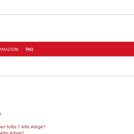
RMAZIONI
FAQ
?
er tutto l' Alto Adige?
'Alto Adige?