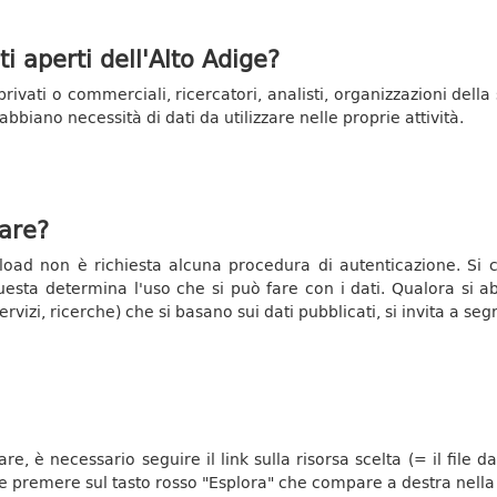
ati aperti dell'Alto Adige?
, privati o commerciali, ricercatori, analisti, organizzazioni della 
bbiano necessità di dati da utilizzare nelle proprie attività.
care?
ownload non è richiesta alcuna procedura di autenticazione. Si
uesta determina l'uso che si può fare con i dati. Qualora si a
ervizi, ricerche) che si basano sui dati pubblicati, si invita a seg
care, è necessario seguire il link sulla risorsa scelta (= il fi
 e premere sul tasto rosso "Esplora" che compare a destra nella