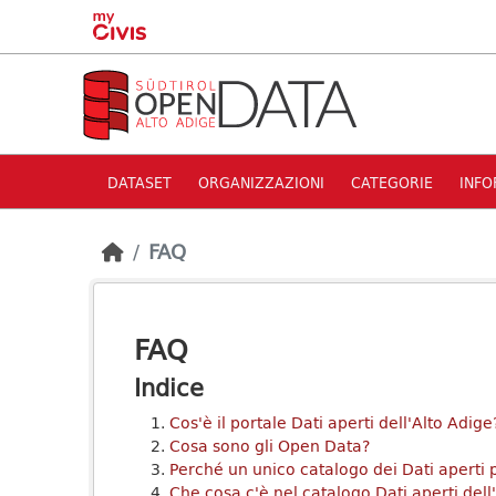
Skip to main content
DATASET
ORGANIZZAZIONI
CATEGORIE
INFO
FAQ
FAQ
Indice
Cos'è il portale Dati aperti dell'Alto Adige
Cosa sono gli Open Data?
Perché un unico catalogo dei Dati aperti p
Che cosa c'è nel catalogo Dati aperti dell