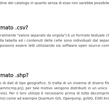
dine del catalogo in quanto senza di esso non sarebbe possibile 
ormato .csv?
almente "valore separato da virgola") è un formato testuale che
la tabella ed i contenuti delle celle sono individuati dal separa
sv possono essere letti utilizzando sia software open source co
ormato .shp?
o di dati di tipo geografico. Si tratta di un insieme di diversi 
p.prj), per tale motivo vengono distribuiti in un unico fil
hivio). Per il loro utilizzo è necessario prima di tutto decompr
ems) come ad esempio Quantum GIS, OpenJump, gvSIG, ESRI Arc