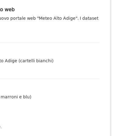
ito web
uovo portale web "Meteo Alto Adige". I dataset
to Adige (cartelli bianchi)
i marroni e blu)
).