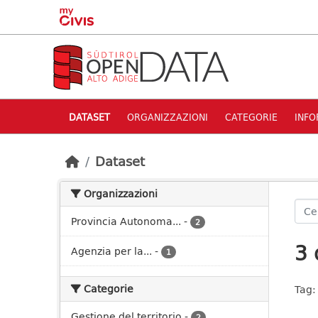
Skip to main content
DATASET
ORGANIZZAZIONI
CATEGORIE
INFO
Dataset
Organizzazioni
Provincia Autonoma...
-
2
3 
Agenzia per la...
-
1
Categorie
Tag:
Gestione del territorio
-
2