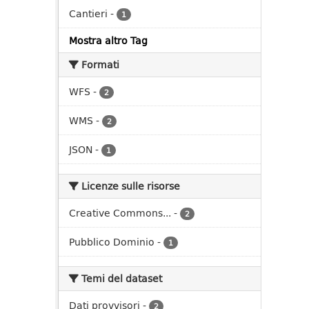
Cantieri
-
1
Mostra altro Tag
Formati
WFS
-
2
WMS
-
2
JSON
-
1
Licenze sulle risorse
Creative Commons...
-
2
Pubblico Dominio
-
1
Temi del dataset
Dati provvisori
-
2