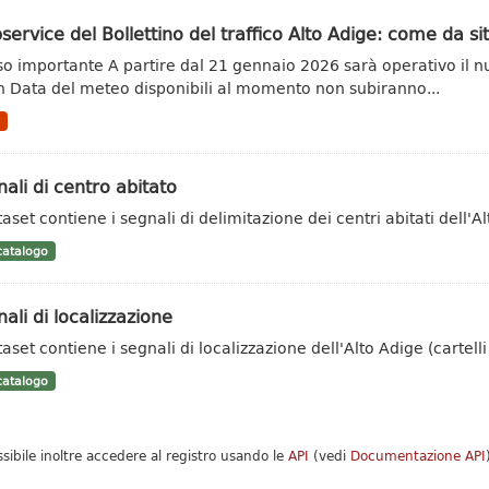
ervice del Bollettino del traffico Alto Adige: come da s
so importante A partire dal 21 gennaio 2026 sarà operativo il n
 Data del meteo disponibili al momento non subiranno...
N
ali di centro abitato
taset contiene i segnali di delimitazione dei centri abitati dell'Al
atalogo
ali di localizzazione
taset contiene i segnali di localizzazione dell'Alto Adige (cartell
atalogo
ssibile inoltre accedere al registro usando le
API
(vedi
Documentazione API