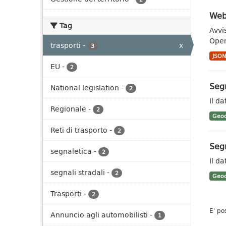
Webs
Tag
Avvi
Open
trasporti
-
x
3
JSO
EU
-
2
Segn
National legislation
-
2
Il da
Regionale
-
2
Geoc
Reti di trasporto
-
2
Segn
segnaletica
-
2
Il da
segnali stradali
-
2
Geoc
Trasporti
-
2
E' po
Annuncio agli automobilisti
-
1