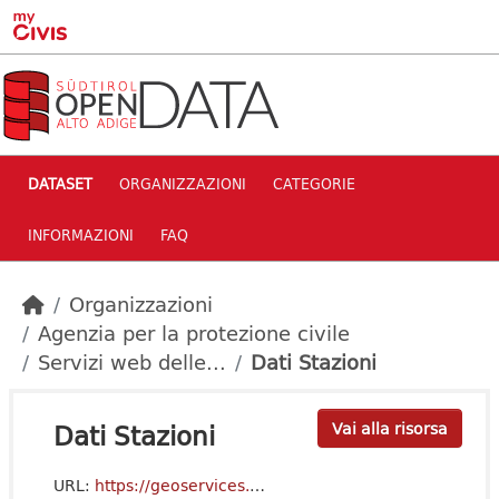
Skip to main content
DATASET
ORGANIZZAZIONI
CATEGORIE
INFORMAZIONI
FAQ
Organizzazioni
Agenzia per la protezione civile
Servizi web delle...
Dati Stazioni
Dati Stazioni
Vai alla risorsa
URL:
https://geoservices.buergernetz.bz.it/services/meteo/v1/stations