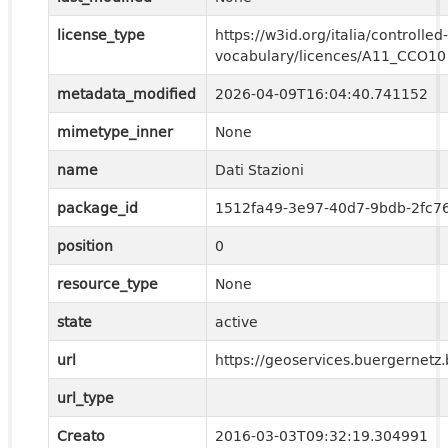
license_type
https://w3id.org/italia/controlled-
vocabulary/licences/A11_CCO10
metadata_modified
2026-04-09T16:04:40.741152
mimetype_inner
None
name
Dati Stazioni
package_id
1512fa49-3e97-40d7-9bdb-2fc7
position
0
resource_type
None
state
active
url
https://geoservices.buergernetz.
url_type
Creato
2016-03-03T09:32:19.304991