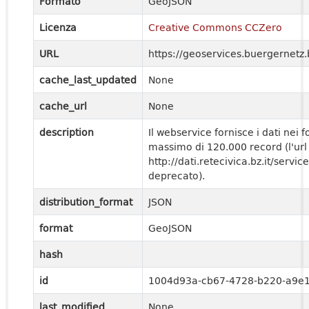
Formato
GeoJSON
Licenza
Creative Commons CCZero
URL
https://geoservices.buergernetz.
cache_last_updated
None
cache_url
None
description
Il webservice fornisce i dati nei
massimo di 120.000 record (l'url
http://dati.retecivica.bz.it/servi
deprecato).
distribution_format
JSON
format
GeoJSON
hash
id
1004d93a-cb67-4728-b220-a9e
last_modified
None