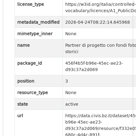
license_type
https://w3id.org/italia/controlled-
vocabulary/licences/A1_PublicD
metadata_modified
2026-04-24T08:22:14.645968
mimetype_inner
None
name
Partner di progetto con fondi foto
storici
package_id
456f4b5f-b96e-45ec-ae23-
d93c37a2d069
position
3
resource_type
None
state
active
url
https://data.civis.bz.it/dataset/4
b96e-45ec-ae23-
d93c37a2d069/resource/f332e0
680c-4d4c-891f-