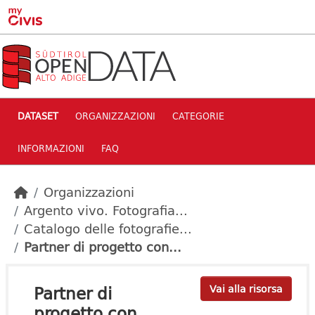
Skip to main content
DATASET
ORGANIZZAZIONI
CATEGORIE
INFORMAZIONI
FAQ
Organizzazioni
Argento vivo. Fotografia...
Catalogo delle fotografie...
Partner di progetto con...
Partner di
Vai alla risorsa
progetto con