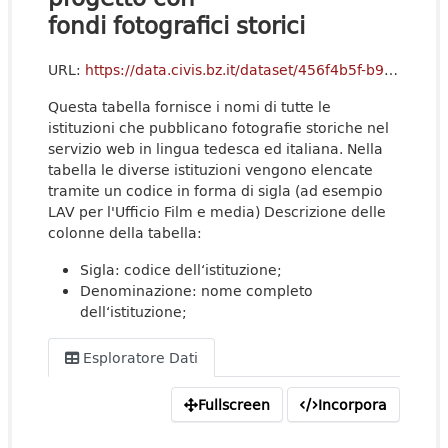
fondi fotografici storici
URL:
https://data.civis.bz.it/dataset/456f4b5f-b96e-45ec-ae23-d93c37a2d069/resource/f332e057-680c-4d4c-891f-2bd87f11dd37/download/api-lichtbild_institutions_v.20260104.csv
Questa tabella fornisce i nomi di tutte le
istituzioni che pubblicano fotografie storiche nel
servizio web in lingua tedesca ed italiana. Nella
tabella le diverse istituzioni vengono elencate
tramite un codice in forma di sigla (ad esempio
LAV per l'Ufficio Film e media) Descrizione delle
colonne della tabella:
Sigla: codice dell‘istituzione;
Denominazione: nome completo
dell‘istituzione;
Esploratore Dati
Fullscreen
Incorpora