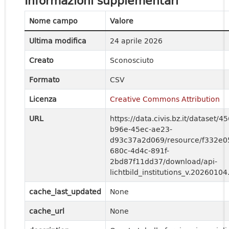
Informazioni supplementari
Nome campo
Valore
Ultima modifica
24 aprile 2026
Creato
Sconosciuto
Formato
CSV
Licenza
Creative Commons Attribution
URL
https://data.civis.bz.it/dataset/4
b96e-45ec-ae23-
d93c37a2d069/resource/f332e0
680c-4d4c-891f-
2bd87f11dd37/download/api-
lichtbild_institutions_v.20260104
cache_last_updated
None
cache_url
None