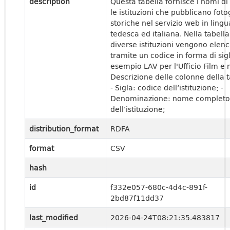
description
Questa tabella fornisce i nomi di 
le istituzioni che pubblicano foto
storiche nel servizio web in lingu
tedesca ed italiana. Nella tabella
diverse istituzioni vengono elen
tramite un codice in forma di sig
esempio LAV per l'Ufficio Film e
Descrizione delle colonne della t
- Sigla: codice dell‘istituzione; -
Denominazione: nome completo
dell‘istituzione;
distribution_format
RDFA
format
CSV
hash
id
f332e057-680c-4d4c-891f-
2bd87f11dd37
last_modified
2026-04-24T08:21:35.483817