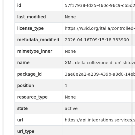
id
57f17938-fd25-460c-96c9-c65d
last_modified
None
license_type
https://w3id.org/italia/controll
metadata_modified
2026-04-16T09:15:18.383900
mimetype_inner
None
name
XML della collezione di un'istitu
package_id
3ae8e2a2-a209-439b-a8d0-14e
position
1
resource_type
None
state
active
url
https://api.integrations.service
url_type