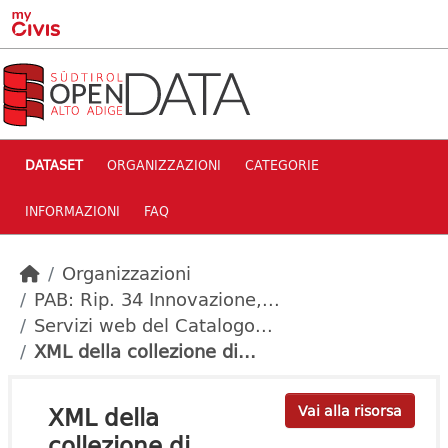
Skip to main content
DATASET
ORGANIZZAZIONI
CATEGORIE
INFORMAZIONI
FAQ
Organizzazioni
PAB: Rip. 34 Innovazione,...
Servizi web del Catalogo...
XML della collezione di...
XML della
Vai alla risorsa
collezione di