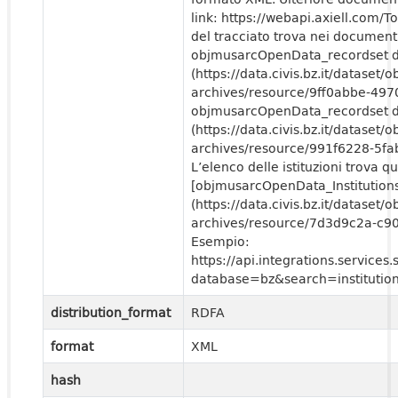
link: https://webapi.axiell.com/
del tracciato trova nei documenti
objmusarcOpenData_recordset de
(https://data.civis.bz.it/dataset
archives/resource/9ff0abbe-497
objmusarcOpenData_recordset de
(https://data.civis.bz.it/dataset
archives/resource/991f6228-5f
L’elenco delle istituzioni trova qu
[objmusarcOpenData_Institution
(https://data.civis.bz.it/dataset
archives/resource/7d3d9c2a-c9
Esempio:
https://api.integrations.service
database=bz&search=institutio
distribution_format
RDFA
format
XML
hash