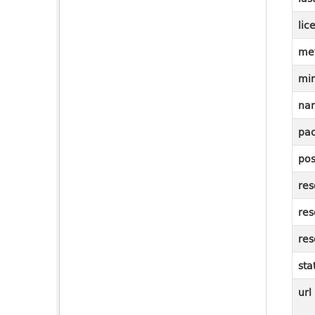
lic
me
mi
na
pac
pos
res
res
res
sta
url