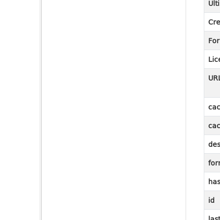
Ult
Cre
Fo
Lic
UR
cac
cac
des
for
ha
id
las