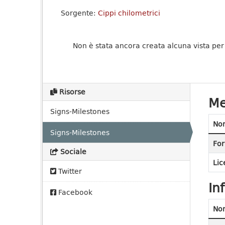
Sorgente:
Cippi chilometrici
Non è stata ancora creata alcuna vista per
Risorse
Me
Signs-Milestones
No
Signs-Milestones
For
Sociale
Lic
Twitter
In
Facebook
No