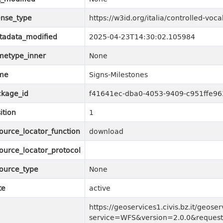
ense_type
https://w3id.org/italia/controlled-vo
tadata_modified
2025-04-23T14:30:02.105984
metype_inner
None
me
Signs-Milestones
kage_id
f41641ec-dba0-4053-9409-c951ffe96
ition
1
ource_locator_function
download
ource_locator_protocol
ource_type
None
te
active
https://geoservices1.civis.bz.it/geos
service=WFS&version=2.0.0&request