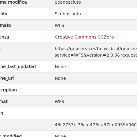
ima modifica
Sconosciuto
ato
Sconosciuto
rmato
WFS
enza
Creative Commons CCZero
L
https://geoservices1.civis.bz.it/geos
service=WFS&version=2.0.0&request
he_last_updated
None
he_url
None
cription
mat
WFS
sh
46c2753c-76ca-476f-a97f-d0959d06
t_modified
None