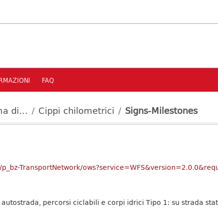
RMAZIONI
FAQ
a di...
Cippi chilometrici
Signs-Milestones
rver/p_bz-TransportNetwork/ows?service=WFS&version=2.0.0&req
, autostrada, percorsi ciclabili e corpi idrici Tipo 1: su strada s