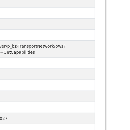
erver/p_bz-TransportNetwork/ows?
=GetCapabilities
0027