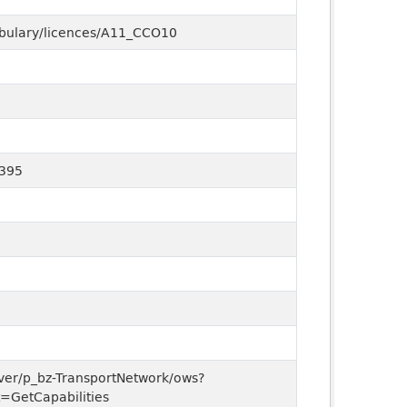
cabulary/licences/A11_CCO10
395
erver/p_bz-TransportNetwork/ows?
=GetCapabilities