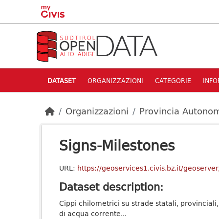
Skip to main content
DATASET
ORGANIZZAZIONI
CATEGORIE
INFO
Organizzazioni
Provincia Autonom
Signs-Milestones
URL:
https://geoservices1.civis.bz.it/geose
Dataset description:
Cippi chilometrici su strade statali, provinciali
di acqua corrente...