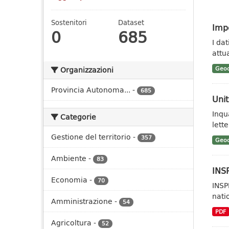
Sostenitori
Dataset
Impe
0
685
I da
attua
Geoc
Organizzazioni
Provincia Autonoma...
-
685
Unit
Inqu
Categorie
lett
Gestione del territorio
-
357
Geoc
Ambiente
-
83
INSP
Economia
-
70
INSP
nati
Amministrazione
-
54
PDF
Agricoltura
-
52