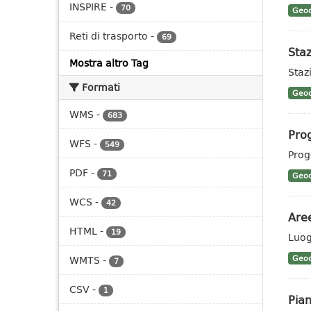
INSPIRE
-
70
Geoc
Reti di trasporto
-
69
Staz
Mostra altro Tag
Stazi
Formati
Geoc
WMS
-
683
Prog
WFS
-
549
Prog
PDF
-
71
Geoc
WCS
-
42
Aree
HTML
-
19
Luog
Geoc
WMTS
-
7
CSV
-
1
Pian