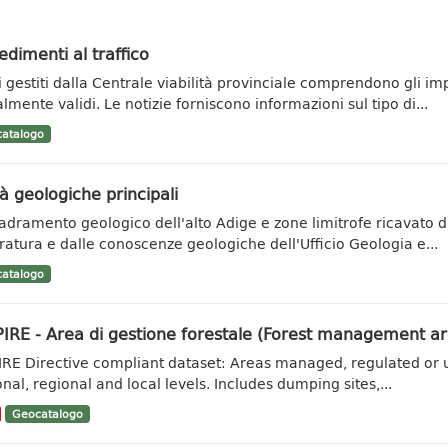
dimenti al traffico
ti gestiti dalla Centrale viabilità provinciale comprendono gli im
lmente validi. Le notizie forniscono informazioni sul tipo di...
atalogo
à geologiche principali
adramento geologico dell'alto Adige e zone limitrofe ricavato da 
eratura e dalle conoscenze geologiche dell'Ufficio Geologia e...
atalogo
IRE - Area di gestione forestale (Forest management ar
IRE Directive compliant dataset: Areas managed, regulated or u
onal, regional and local levels. Includes dumping sites,...
Geocatalogo