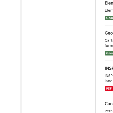
Elem
Elem
Geoc
Geo
Cart
form
Geoc
INSP
INSP
landi
PDF
Cons
Perc