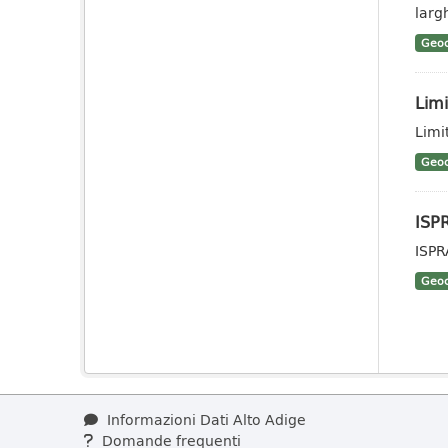
larg
Geoc
Limi
Limi
Geoc
ISP
ISPR
Geoc
Informazioni Dati Alto Adige
Domande frequenti