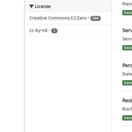
Pian
Licenze
Geoc
Creative Commons CCZero
-
684
Serv
cc-by-nd
-
1
Serv
Geoc
Perc
Data
Geoc
Resi
Risc
Geoc