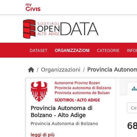
Skip to main content
DATASET
ORGANIZZAZIONI
CATEGORIE
INFO
Organizzazioni
Provincia Autonom
Provincia Autonoma di
Bolzano - Alto Adige
68
Provincia Autonoma di Bolzano
leggi di più