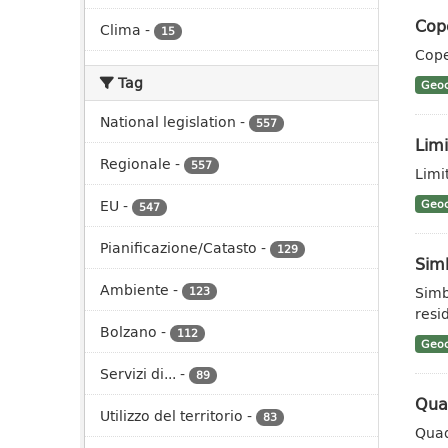
Cop
Clima
-
15
Cope
Tag
Geoc
National legislation
-
557
Limi
Regionale
-
557
Limit
EU
-
Geoc
547
Pianificazione/Catasto
-
129
Sim
Ambiente
-
Simb
123
resid
Bolzano
-
112
Geoc
Servizi di...
-
89
Qua
Utilizzo del territorio
-
83
Quad