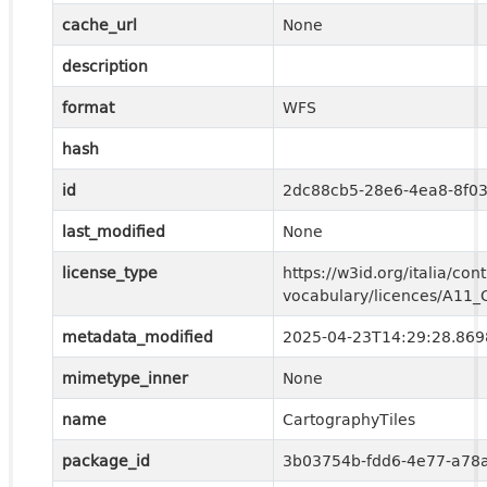
cache_url
None
description
format
WFS
hash
id
2dc88cb5-28e6-4ea8-8f03
last_modified
None
license_type
https://w3id.org/italia/cont
vocabulary/licences/A11
metadata_modified
2025-04-23T14:29:28.86
mimetype_inner
None
name
CartographyTiles
package_id
3b03754b-fdd6-4e77-a78a