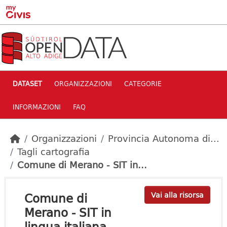
Skip to main content
DATASET
ORGANIZZAZIONI
CATEGORIE
INFORMAZIONI
FAQ
Organizzazioni
Provincia Autonoma di...
Tagli cartografia
Comune di Merano - SIT in...
Comune di
Vai alla risorsa
Merano - SIT in
lingua italiana