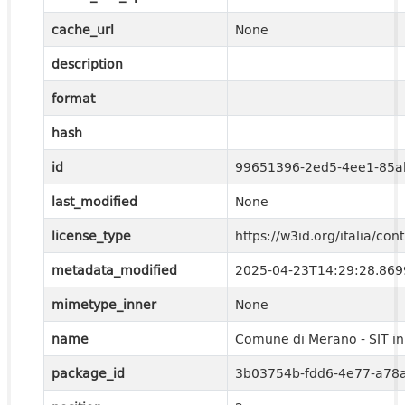
cache_url
None
description
format
hash
id
99651396-2ed5-4ee1-85a
last_modified
None
license_type
https://w3id.org/italia/c
metadata_modified
2025-04-23T14:29:28.86
mimetype_inner
None
name
Comune di Merano - SIT in 
package_id
3b03754b-fdd6-4e77-a78a