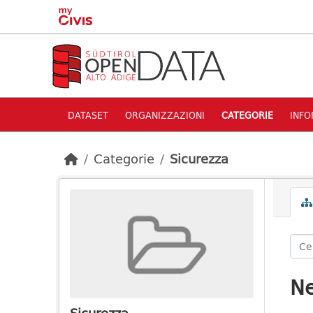
Skip to main content
DATASET
ORGANIZZAZIONI
CATEGORIE
INFO
Categorie
Sicurezza
Ne