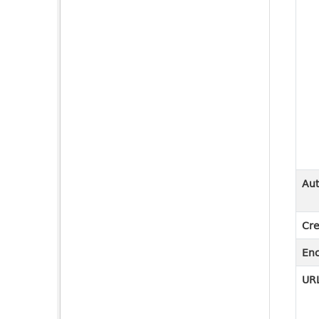
Aut
Cre
En
URL