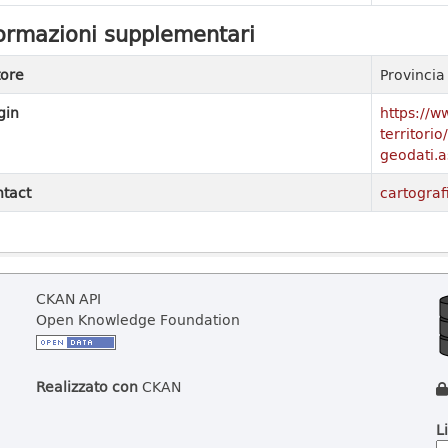
ormazioni supplementari
ore
Provinci
gin
https://w
territori
geodati.a
tact
cartograf
CKAN API
Open Knowledge Foundation
Realizzato con
CKAN
L