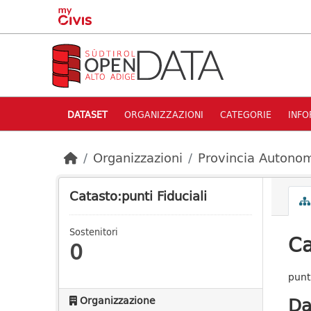
Skip to main content
DATASET
ORGANIZZAZIONI
CATEGORIE
INFO
Organizzazioni
Provincia Autonom
Catasto:punti Fiduciali
Sostenitori
Ca
0
punti
Da
Organizzazione