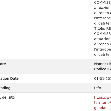
COMMISSI
attuazion
europeo e
l'interope
di dati ter
Titolo:
RE
COMMISSI
attuazion
europeo e
l'interope
di dati ter
ore
Nome:
Li
Codice IP
ation Date
01-01-20
coding
utf8
 del sito
https://w
territori
geodati.a