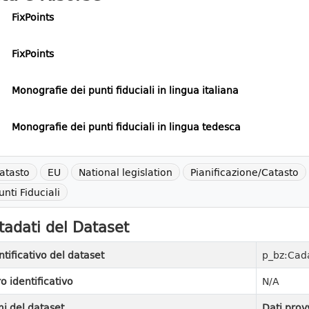
FixPoints
FixPoints
Monografie dei punti fiduciali in lingua italiana
Monografie dei punti fiduciali in lingua tedesca
atasto
EU
National legislation
Pianificazione/Catasto
unti Fiduciali
adati del Dataset
ntificativo del dataset
p_bz:Cada
ro identificativo
N/A
i del dataset
Dati prov