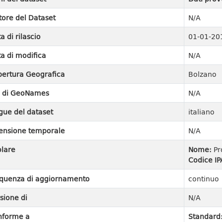
tore del Dataset
N/A
a di rilascio
01-01-20
a di modifica
N/A
ertura Geografica
Bolzano
I di GeoNames
N/A
gue del dataset
italiano
ensione temporale
N/A
olare
Nome:
Pr
Codice IP
quenza di aggiornamento
continuo
sione di
N/A
nforme a
Standard