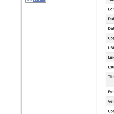
Edi
Dat
Dat
Cop
UR
Lin
Est
Tit
Fre
Ver
Co