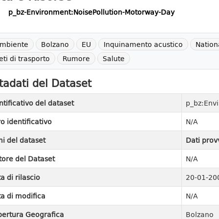
p_bz-Environment:NoisePollution-Motorway-Day
mbiente
Bolzano
EU
Inquinamento acustico
Nationa
eti di trasporto
Rumore
Salute
adati del Dataset
ntificativo del dataset
p_bz:Env
ro identificativo
N/A
i del dataset
Dati prov
tore del Dataset
N/A
a di rilascio
20-01-20
a di modifica
N/A
ertura Geografica
Bolzano