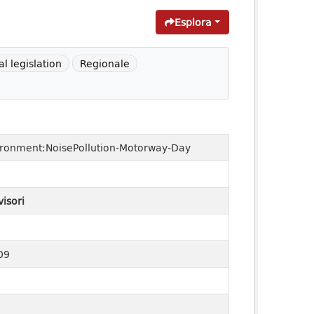
Esplora
l legislation
Regionale
ironment:NoisePollution-Motorway-Day
visori
09