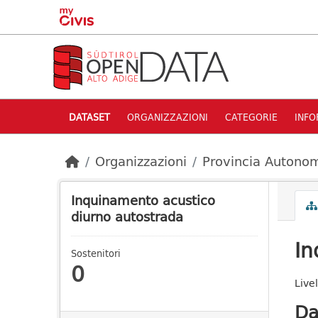
Skip to main content
DATASET
ORGANIZZAZIONI
CATEGORIE
INFO
Organizzazioni
Provincia Autonom
Inquinamento acustico
diurno autostrada
In
Sostenitori
0
Live
Da