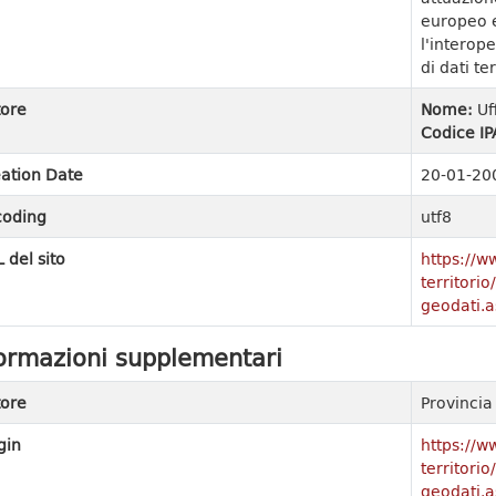
europeo e
l'interope
di dati ter
ore
Nome:
Uf
Codice IP
ation Date
20-01-20
coding
utf8
 del sito
https://w
territori
geodati.a
ormazioni supplementari
ore
Provinci
gin
https://w
territori
geodati.a