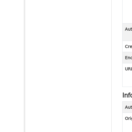
Aut
Cre
En
URL
Inf
Aut
Ori