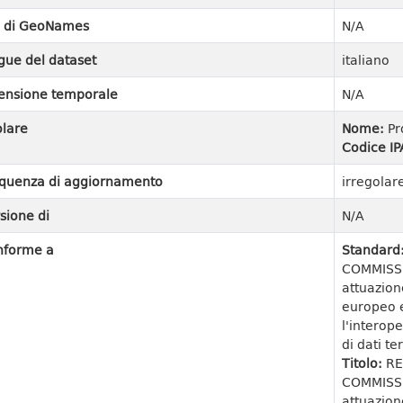
I di GeoNames
N/A
gue del dataset
italiano
ensione temporale
N/A
olare
Nome:
Pr
Codice IP
quenza di aggiornamento
irregolar
sione di
N/A
nforme a
Standard
COMMISSI
attuazion
europeo e
l'interope
di dati ter
Titolo:
RE
COMMISSI
attuazion