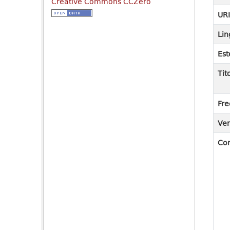
Creative Commons CCZero
UR
Lin
Est
Tit
Fre
Ver
Co