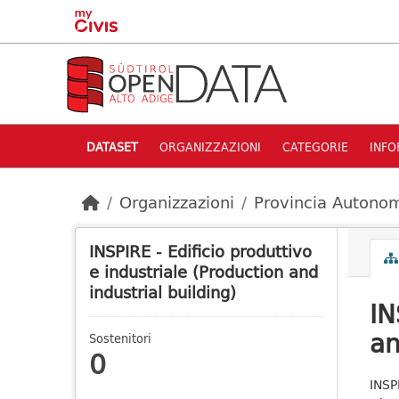
Skip to main content
DATASET
ORGANIZZAZIONI
CATEGORIE
INFO
Organizzazioni
Provincia Autonom
INSPIRE - Edificio produttivo
e industriale (Production and
industrial building)
IN
an
Sostenitori
0
INSP