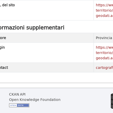
 del sito
https://w
territori
geodati.a
ormazioni supplementari
ore
Provinci
gin
https://w
territori
geodati.a
tact
cartograf
CKAN API
Open Knowledge Foundation