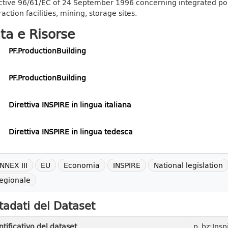
ctive 96/61/EC of 24 September 1996 concerning integrated pol
action facilities, mining, storage sites.
ta e Risorse
PF.ProductionBuilding
PF.ProductionBuilding
Direttiva INSPIRE in lingua italiana
Direttiva INSPIRE in lingua tedesca
NNEX III
EU
Economia
INSPIRE
National legislation
egionale
adati del Dataset
ntificativo del dataset
p_bz:Insp