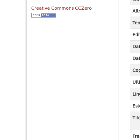
Creative Commons CCZero
Alt
Tem
Edi
Dat
Dat
Cop
UR
Lin
Est
Tit
Fre