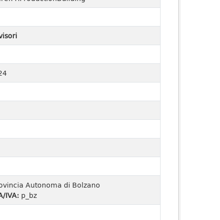
visori
24
ovincia Autonoma di Bolzano
A/IVA:
p_bz