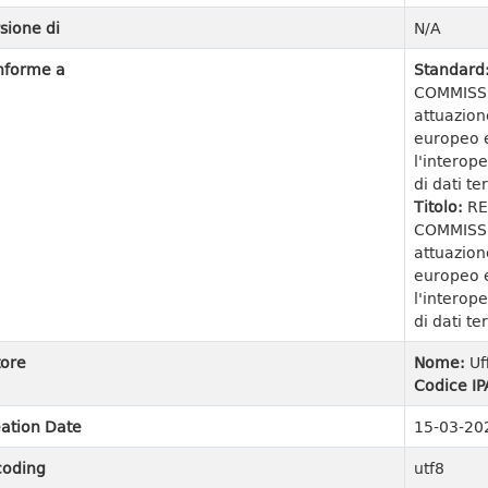
sione di
N/A
nforme a
Standard
COMMISSI
attuazion
europeo e
l'interope
di dati ter
Titolo:
RE
COMMISSI
attuazion
europeo e
l'interope
di dati ter
ore
Nome:
Uf
Codice IP
ation Date
15-03-20
coding
utf8