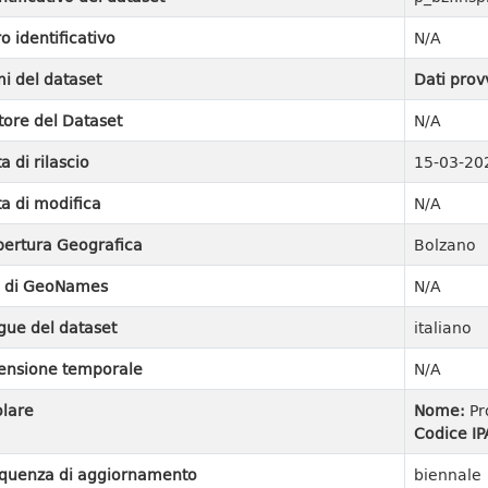
ro identificativo
N/A
i del dataset
Dati prov
tore del Dataset
N/A
a di rilascio
15-03-20
a di modifica
N/A
ertura Geografica
Bolzano
I di GeoNames
N/A
gue del dataset
italiano
ensione temporale
N/A
olare
Nome:
Pr
Codice IP
quenza di aggiornamento
biennale