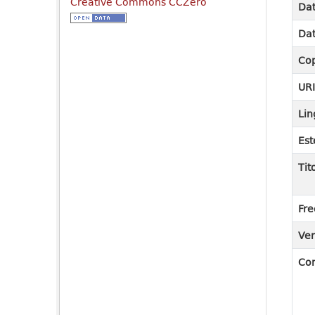
Creative Commons CCZero
Dat
Dat
Cop
UR
Lin
Est
Tit
Fre
Ver
Co