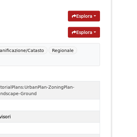
Esplora
Esplora
ianificazione/Catasto
Regionale
itorialPlans:UrbanPlan-ZoningPlan-
andscape-Ground
visori