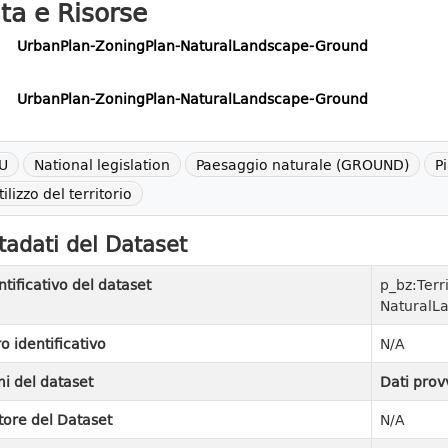
ta e Risorse
UrbanPlan-ZoningPlan-NaturalLandscape-Ground
UrbanPlan-ZoningPlan-NaturalLandscape-Ground
U
National legislation
Paesaggio naturale (GROUND)
P
tilizzo del territorio
adati del Dataset
ntificativo del dataset
p_bz:Terr
NaturalL
ro identificativo
N/A
i del dataset
Dati prov
tore del Dataset
N/A