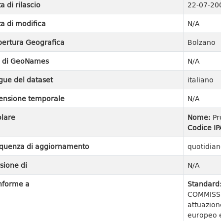
a di rilascio
22-07-20
a di modifica
N/A
ertura Geografica
Bolzano
I di GeoNames
N/A
gue del dataset
italiano
ensione temporale
N/A
olare
Nome:
Pr
Codice IP
quenza di aggiornamento
quotidian
sione di
N/A
nforme a
Standard
COMMISSI
attuazion
europeo e