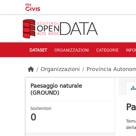
Skip to main content
DATASET
ORGANIZZAZIONI
CATEGORIE
INFO
Organizzazioni
Provincia Autonom
Paesaggio naturale
(GROUND)
Pa
Sostenitori
0
Tema
dell