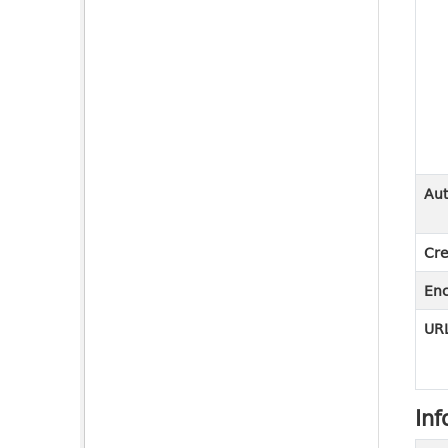
Aut
Cre
En
URL
Inf