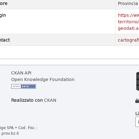
ore
Provinci
gin
https://w
territori
geodati.a
tact
cartograf
CKAN API
Open Knowledge Foundation
Realizzato con
CKAN
L
ge SPA • Cod. Fisc.:
prov.bz.it