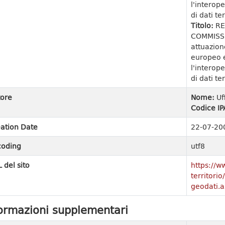
l'interope
di dati ter
Titolo:
RE
COMMISSI
attuazion
europeo e
l'interope
di dati ter
ore
Nome:
Uf
Codice IP
ation Date
22-07-20
coding
utf8
 del sito
https://w
territori
geodati.a
ormazioni supplementari