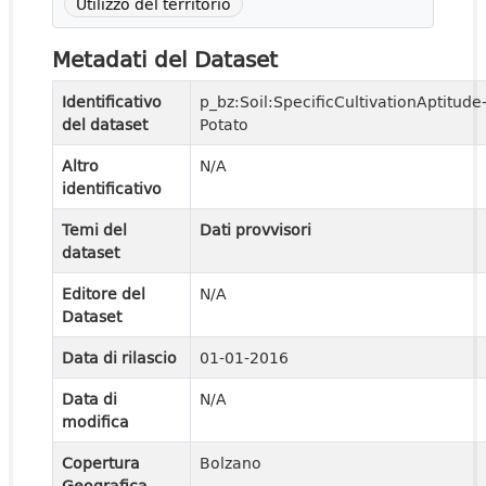
Utilizzo del territorio
Metadati del Dataset
Identificativo
p_bz:Soil:SpecificCultivationAptitude
del dataset
Potato
Altro
N/A
identificativo
Temi del
Dati provvisori
dataset
Editore del
N/A
Dataset
Data di rilascio
01-01-2016
Data di
N/A
modifica
Copertura
Bolzano
Geografica