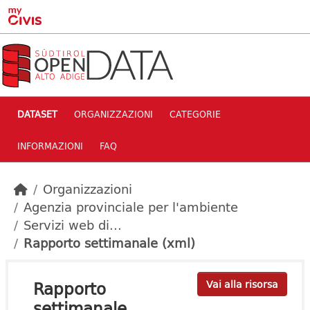
Skip to main content
DATASET
ORGANIZZAZIONI
CATEGORIE
INFORMAZIONI
FAQ
Organizzazioni
Agenzia provinciale per l'ambiente
Servizi web di...
Rapporto settimanale (xml)
Rapporto
Vai alla risorsa
settimanale