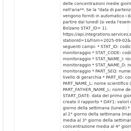
delle concentrazioni medie giorna
nell'aria**. Se la "data di parten
vengono forniti in automatico i 
partire dal lunedì (si veda l'esem
Bolzano STAT_ID= 1).
https://api.integrations.service
stationId=1&from=2025-09-02&fo
seguenti campi: * STAT_ID: codic
monitoraggio * STAT_CODE: codic
monitoraggio * STAT_NAME_I: nom
monitoraggio * STAT_NAME_D: no
monitoraggio * PART_SEQ: numer
livello di gerarchia * PART_ID: c
PART_NAME_L: nome scientifico (l
PART_FATHER_NAME_L: nome del g
START_DATE: data del primo giorn
creato il rapporto * DAY1: valor
giorno della settimana (lunedì) 
al 2° giorno della settimana (mar
media al 3° giorno della settiman
concentrazione media al 4° giorn