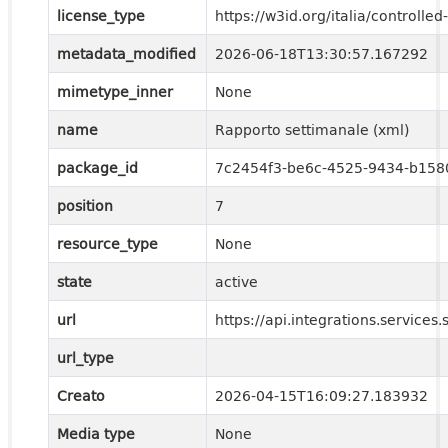
license_type
https://w3id.org/italia/controll
metadata_modified
2026-06-18T13:30:57.167292
mimetype_inner
None
name
Rapporto settimanale (xml)
package_id
7c2454f3-be6c-4525-9434-b158
position
7
resource_type
None
state
active
url
https://api.integrations.service
url_type
Creato
2026-04-15T16:09:27.183932
Media type
None