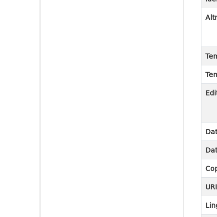
Alt
Tem
Tem
Edi
Dat
Dat
Cop
UR
Lin