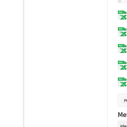
P
Met
Ide