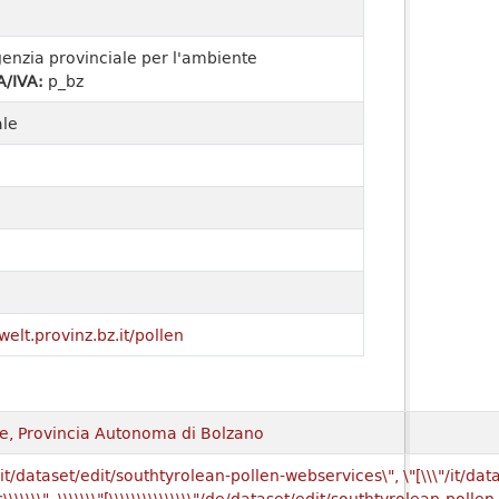
enzia provinciale per l'ambiente
A/IVA:
p_bz
ale
welt.provinz.bz.it/pollen
te, Provincia Autonoma di Bolzano
it/dataset/edit/southtyrolean-pollen-webservices\", \"[\\\"/it/dat
\\", \\\\\\\"[\\\\\\\\\\\\\\\"/de/dataset/edit/southtyrolean-pollen-webs