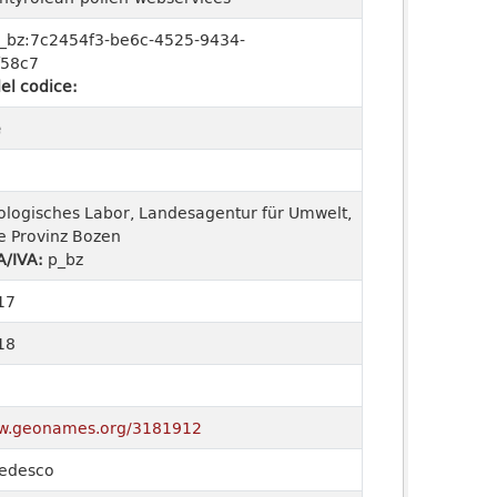
_bz:7c2454f3-be6c-4525-9434-
f58c7
el codice:
e
ologisches Labor, Landesagentur für Umwelt,
 Provinz Bozen
A/IVA:
p_bz
17
18
ww.geonames.org/3181912
 tedesco