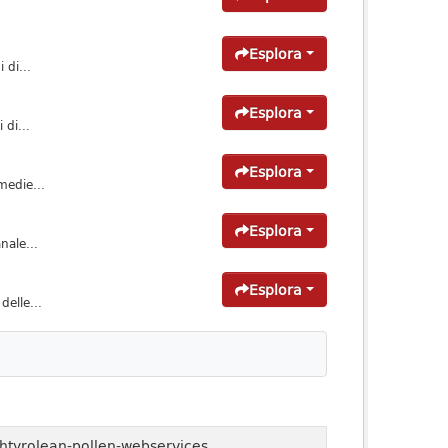
Esplora
 di...
Esplora
 di...
Esplora
medie...
Esplora
nale...
Esplora
elle...
htyrolean-pollen-webservices