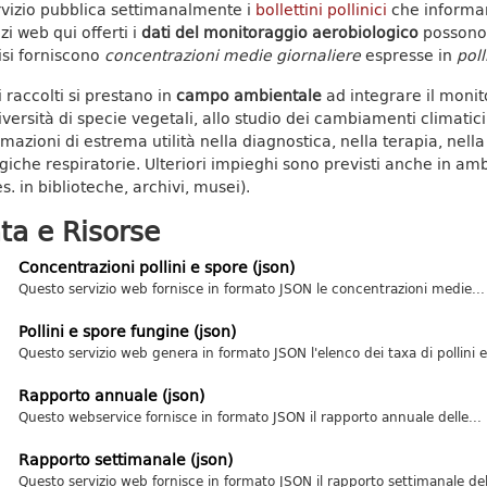
ervizio pubblica settimanalmente i
bollettini pollinici
che informano
zi web qui offerti i
dati del monitoraggio aerobiologico
possono e
isi forniscono
concentrazioni medie giornaliere
espresse in
poll
i raccolti si prestano in
campo ambientale
ad integrare il monito
iversità di specie vegetali, allo studio dei cambiamenti climatic
rmazioni di estrema utilità nella diagnostica, nella terapia, nell
rgiche respiratorie. Ulteriori impieghi sono previsti anche in amb
s. in biblioteche, archivi, musei).
ta e Risorse
Concentrazioni pollini e spore (json)
Questo servizio web fornisce in formato JSON le concentrazioni medie...
Pollini e spore fungine (json)
Questo servizio web genera in formato JSON l'elenco dei taxa di pollini e.
Rapporto annuale (json)
Questo webservice fornisce in formato JSON il rapporto annuale delle...
Rapporto settimanale (json)
Questo servizio web fornisce in formato JSON il rapporto settimanale dell