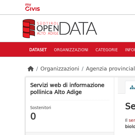
Skip to main content
DATASET
ORGANIZZAZIONI
CATEGORIE
INFO
Organizzazioni
Agenzia provincia
Servizi web di informazione
pollinica Alto Adige
Se
Sostenitori
0
Il
ser
biol