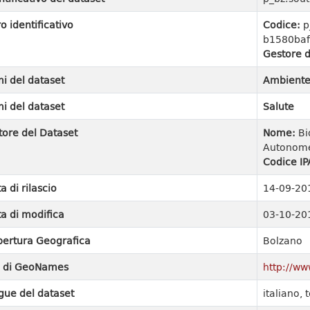
ro identificativo
Codice:
p
b1580ba
Gestore d
i del dataset
Ambient
i del dataset
Salute
tore del Dataset
Nome:
Bi
Autonome
Codice IP
a di rilascio
14-09-20
a di modifica
03-10-20
ertura Geografica
Bolzano
I di GeoNames
http://w
gue del dataset
italiano,