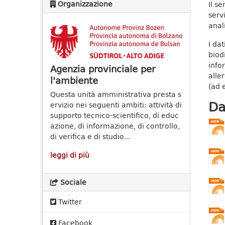
Organizzazione
Il s
servi
anal
I dat
biod
info
Agenzia provinciale per
alle
l'ambiente
(ad e
Questa unità amministrativa presta s
Da
ervizio nei seguenti ambiti: attività di
supporto tecnico-scientifico, di educ
azione, di informazione, di controllo,
di verifica e di studio...
leggi di più
Sociale
Twitter
Facebook