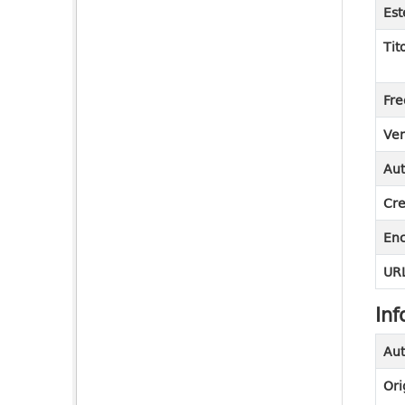
Est
Tit
Fre
Ver
Aut
Cre
En
URL
Inf
Aut
Ori