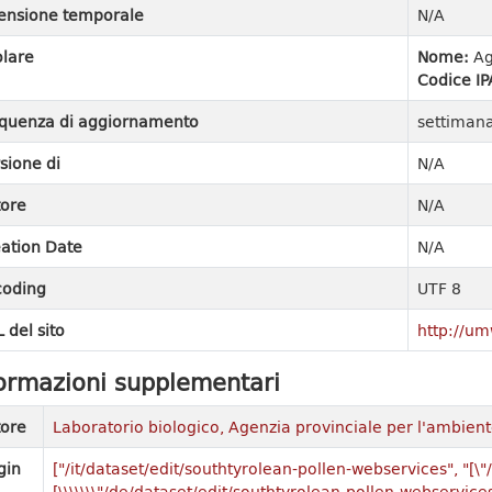
ensione temporale
N/A
olare
Nome:
Ag
Codice IP
quenza di aggiornamento
settiman
sione di
N/A
ore
N/A
ation Date
N/A
coding
UTF 8
 del sito
http://um
ormazioni supplementari
ore
Laboratorio biologico, Agenzia provinciale per l'ambien
gin
["/it/dataset/edit/southtyrolean-pollen-webservices", "[\"/
[\\\\\\\"/de/dataset/edit/southtyrolean-pollen-webservices\\\\\