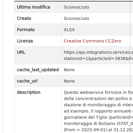
Ultima modifica
Sconosciuto
Creato
Sconosciuto
Formato
XLSX
Licenza
Creative Commons CCZero
URL
https://api.integrations.services
stationId=1&particleId=3838&
cache_last_updated
None
cache_url
None
description
Questo webservice fornisce in f
delle concentrazioni dei pollini e
stazione di monitoraggio di inter
ad esempio, il rapporto annuale
giornaliere del Tiglio (particleId
monitoraggio di Bolzano (STAT_I
(from = 2025-09-01) al 31.12.202