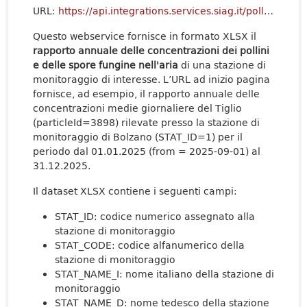
URL:
https://api.integrations.services.siag.it/pollen/v1/Archive/GetYearRepo?stationId=1&particleId=3838&from=2025-09-01&format=xlsx
Questo webservice fornisce in formato XLSX il
rapporto annuale delle concentrazioni dei pollini
e delle spore fungine nell'aria
di una stazione di
monitoraggio di interesse. L’URL ad inizio pagina
fornisce, ad esempio, il rapporto annuale delle
concentrazioni medie giornaliere del Tiglio
(particleId=3898) rilevate presso la stazione di
monitoraggio di Bolzano (STAT_ID=1) per il
periodo dal 01.01.2025 (from = 2025-09-01) al
31.12.2025.
Il dataset XLSX contiene i seguenti campi:
STAT_ID: codice numerico assegnato alla
stazione di monitoraggio
STAT_CODE: codice alfanumerico della
stazione di monitoraggio
STAT_NAME_I: nome italiano della stazione di
monitoraggio
STAT_NAME_D: nome tedesco della stazione