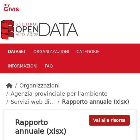
Skip to main content
DATASET
ORGANIZZAZIONI
CATEGORIE
INFORMAZIONI
FAQ
Organizzazioni
Agenzia provinciale per l'ambiente
Servizi web di...
Rapporto annuale (xlsx)
Rapporto
Vai alla risorsa
annuale (xlsx)