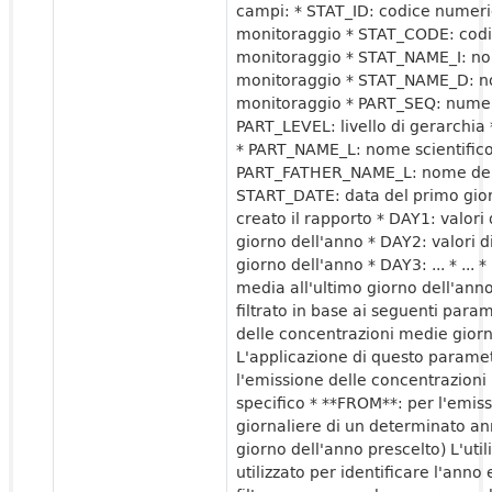
campi: * STAT_ID: codice numeric
monitoraggio * STAT_CODE: codic
monitoraggio * STAT_NAME_I: nom
monitoraggio * STAT_NAME_D: no
monitoraggio * PART_SEQ: numer
PART_LEVEL: livello di gerarchia
* PART_NAME_L: nome scientifico 
PART_FATHER_NAME_L: nome del g
START_DATE: data del primo gior
creato il rapporto * DAY1: valor
giorno dell'anno * DAY2: valori 
giorno dell'anno * DAY3: ... * ... 
media all'ultimo giorno dell'ann
filtrato in base ai seguenti para
delle concentrazioni medie giorn
L'applicazione di questo paramet
l'emissione delle concentrazioni
specifico * **FROM**: per l'emis
giornaliere di un determinato ann
giorno dell'anno prescelto) L'uti
utilizzato per identificare l'anno