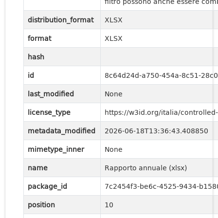
filtro possono anche essere combi
distribution_format
XLSX
format
XLSX
hash
id
8c64d24d-a750-454a-8c51-28c
last_modified
None
license_type
https://w3id.org/italia/controll
metadata_modified
2026-06-18T13:36:43.408850
mimetype_inner
None
name
Rapporto annuale (xlsx)
package_id
7c2454f3-be6c-4525-9434-b158
position
10