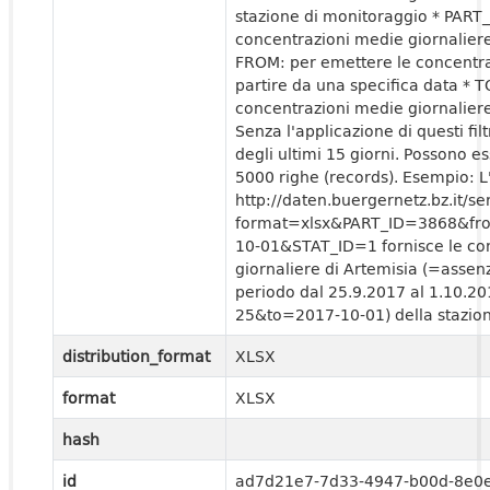
stazione di monitoraggio * PART_
concentrazioni medie giornaliere 
FROM: per emettere le concentra
partire da una specifica data * T
concentrazioni medie giornaliere
Senza l'applicazione di questi filt
degli ultimi 15 giorni. Possono 
5000 righe (records). Esempio: 
http://daten.buergernetz.bz.it
format=xlsx&PART_ID=3868&fr
10-01&STAT_ID=1 fornisce le co
giornaliere di Artemisia (=assen
periodo dal 25.9.2017 al 1.10.2
25&to=2017-10-01) della stazion
distribution_format
XLSX
format
XLSX
hash
id
ad7d21e7-7d33-4947-b00d-8e0