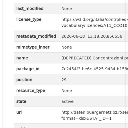
last_modified
None
license_type
https://w3id.org/italia/controlled-
vocabulary/licences/A11_CCO10
metadata_modified
2026-06-18T13:18:20.856556
mimetype_inner
None
name
(DEPRECATED) Concentrazioni pol
package_id
7c2454f3-be6c-4525-9434-b158
position
29
resource_type
None
state
active
url
http://daten.buergernetz.bz.it
format=xlsx&STAT_ID=1