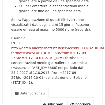
giornaliere a partire da una specifica data
TO: per emettere le concentrazioni medie
giornaliere fino ad una specifica data
Senza l'applicazione di questi filtri verranno
visualizzati i dati degli ultimi 15 giorni. Possono
essere emessi al massimo 5000 righe (records).
Esempio:
L'URL
http://daten.buergernetz.bz.it/services/POLLENBZ_REM
format=xlsx&PART_ID=3868&from=2017-09-
25&to=2017-10-01&STAT_ID=1
fornisce le
concentrazioni medie giornaliere di Artemisia
(=assenzio, PART_ID=3868) nel periodo dal
25.9.2017 al 1.10.2017 (from=2017-09-
25&to=2017-10-01) della stazione di Bolzano
(STAT_ID=1).
Datenvorschau
Fullscreen
Incorpora