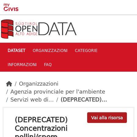
Skip to main content
DATASET
ORGANIZZAZIONI
CATEGORIE
INFORMAZIONI
FAQ
Organizzazioni
Agenzia provinciale per l'ambiente
Servizi web di...
(DEPRECATED)...
(DEPRECATED)
Vai alla risorsa
Concentrazioni
pollini/spore...