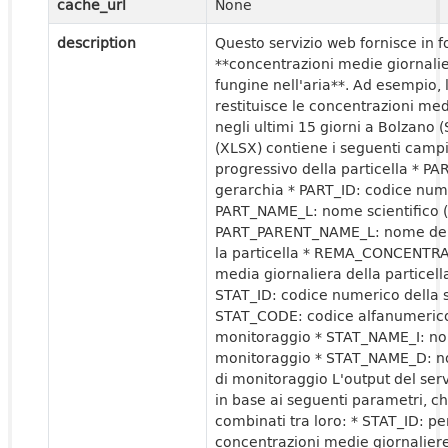
cache_url
None
description
Questo servizio web fornisce in 
**concentrazioni medie giornalier
fungine nell'aria**. Ad esempio, 
restituisce le concentrazioni med
negli ultimi 15 giorni a Bolzano 
(XLSX) contiene i seguenti camp
progressivo della particella * PAR
gerarchia * PART_ID: codice nume
PART_NAME_L: nome scientifico (la
PART_PARENT_NAME_L: nome del 
la particella * REMA_CONCENTRA
media giornaliera della particel
STAT_ID: codice numerico della s
STAT_CODE: codice alfanumerico 
monitoraggio * STAT_NAME_I: nom
monitoraggio * STAT_NAME_D: no
di monitoraggio L'output del serv
in base ai seguenti parametri, 
combinati tra loro: * STAT_ID: pe
concentrazioni medie giornalier