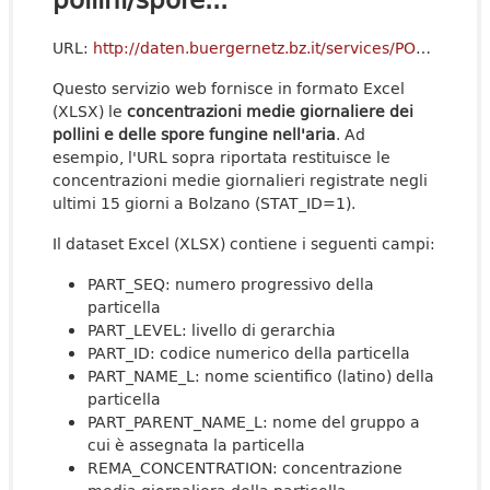
URL:
http://daten.buergernetz.bz.it/services/POLLENBZ_REMARKS?format=xlsx&STAT_ID=1
Questo servizio web fornisce in formato Excel
(XLSX) le
concentrazioni medie giornaliere dei
pollini e delle spore fungine nell'aria
. Ad
esempio, l'URL sopra riportata restituisce le
concentrazioni medie giornalieri registrate negli
ultimi 15 giorni a Bolzano (STAT_ID=1).
Il dataset Excel (XLSX) contiene i seguenti campi:
PART_SEQ: numero progressivo della
particella
PART_LEVEL: livello di gerarchia
PART_ID: codice numerico della particella
PART_NAME_L: nome scientifico (latino) della
particella
PART_PARENT_NAME_L: nome del gruppo a
cui è assegnata la particella
REMA_CONCENTRATION: concentrazione