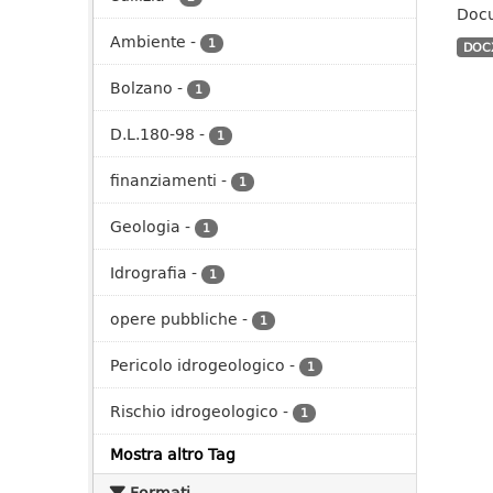
Docu
Ambiente
-
1
DOC
Bolzano
-
1
D.L.180-98
-
1
finanziamenti
-
1
Geologia
-
1
Idrografia
-
1
opere pubbliche
-
1
Pericolo idrogeologico
-
1
Rischio idrogeologico
-
1
Mostra altro Tag
Formati