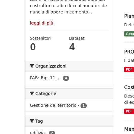
costruttori e albo dei collaudatori de
nuncia di opere in cemento...
Pian
leggi di più
Deli
Geoc
Sostenitori
Dataset
0
4
PRO
Il d
Organizzazioni
PDF
PAB: Rip. 11...
-
4
Cost
Categorie
Desc
di ed
Gestione del territorio
-
1
PDF
Tag
Manu
edilizia
-
2