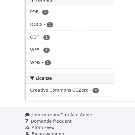
PDF
-
2
DOCX
-
1
ODT
-
1
WFS
-
1
WMS
-
1
Licenze
Creative Commons CCZero
-
4
Informazioni Dati Alto Adige
Domande frequenti
Atom Feed
Ringraziamenti