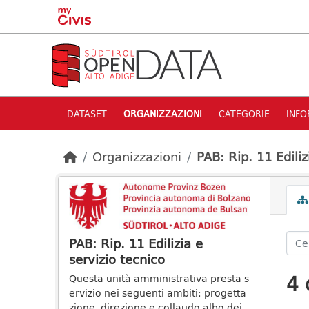
Skip to main content
DATASET
ORGANIZZAZIONI
CATEGORIE
INFO
Organizzazioni
PAB: Rip. 11 Ediliz
PAB: Rip. 11 Edilizia e
servizio tecnico
4 
Questa unità amministrativa presta s
ervizio nei seguenti ambiti: progetta
zione, direzione e collaudo albo dei