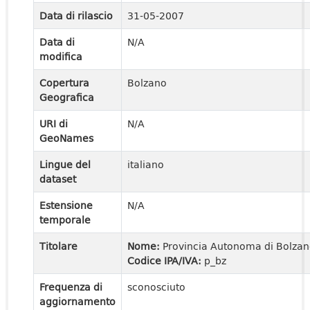
Data di rilascio
31-05-2007
Data di
N/A
modifica
Copertura
Bolzano
Geografica
URI di
N/A
GeoNames
Lingue del
italiano
dataset
Estensione
N/A
temporale
Titolare
Nome:
Provincia Autonoma di Bolza
Codice IPA/IVA:
p_bz
Frequenza di
sconosciuto
aggiornamento