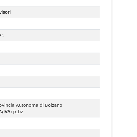
visori
21
ovincia Autonoma di Bolzano
A/IVA:
p_bz