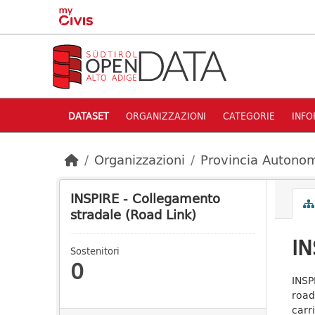
Skip to main content
DATASET
ORGANIZZAZIONI
CATEGORIE
INFO
Organizzazioni
Provincia Autonom
INSPIRE - Collegamento
stradale (Road Link)
IN
Sostenitori
0
INSP
road
carr