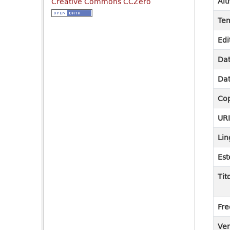
Alt
Creative Commons CCZero
Tem
Edi
Dat
Dat
Cop
UR
Lin
Est
Tit
Fre
Ver