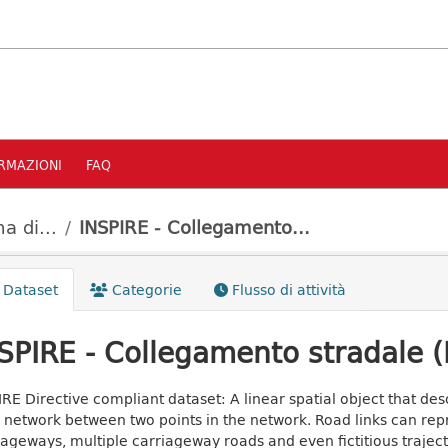
RMAZIONI
FAQ
a di...
INSPIRE - Collegamento...
Dataset
Categorie
Flusso di attività
SPIRE - Collegamento stradale (
IRE Directive compliant dataset: A linear spatial object that de
 network between two points in the network. Road links can repr
iageways, multiple carriageway roads and even fictitious trajecto