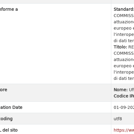
nforme a
Standard
COMMISSI
attuazion
europeo e
l'interope
di dati ter
Titolo:
RE
COMMISSI
attuazion
europeo e
l'interope
di dati ter
ore
Nome:
Uf
Codice IP
ation Date
01-09-20
coding
utf8
 del sito
https://w