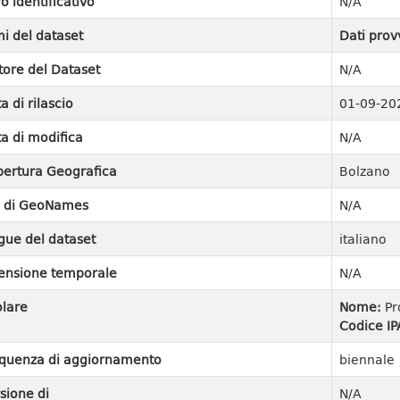
ro identificativo
N/A
i del dataset
Dati prov
tore del Dataset
N/A
a di rilascio
01-09-20
a di modifica
N/A
ertura Geografica
Bolzano
I di GeoNames
N/A
gue del dataset
italiano
ensione temporale
N/A
olare
Nome:
Pr
Codice IP
quenza di aggiornamento
biennale
sione di
N/A