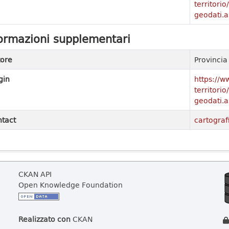
territori
geodati.a
ormazioni supplementari
ore
Provinci
gin
https://w
territori
geodati.a
tact
cartograf
CKAN API
Open Knowledge Foundation
Realizzato con
CKAN