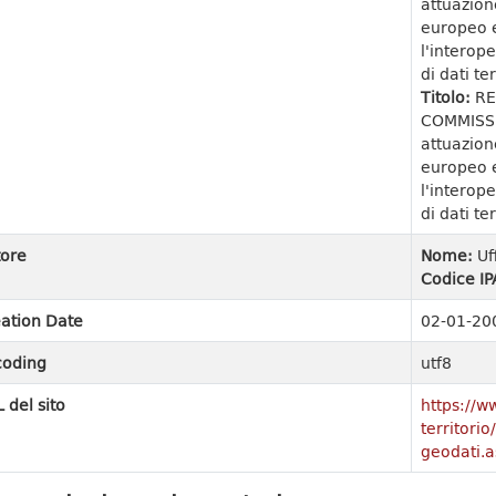
attuazion
europeo e
l'interope
di dati ter
Titolo:
RE
COMMISSI
attuazion
europeo e
l'interope
di dati ter
ore
Nome:
Uf
Codice IP
ation Date
02-01-20
coding
utf8
 del sito
https://w
territori
geodati.a