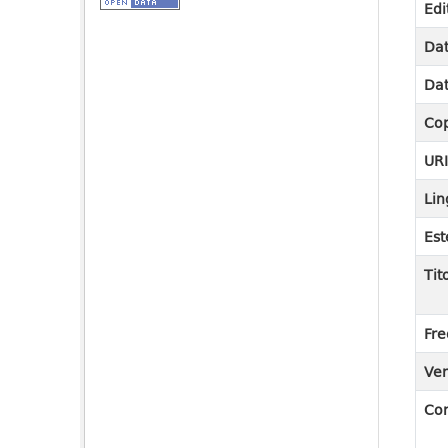
Edi
Dat
Dat
Cop
UR
Lin
Est
Tit
Fre
Ver
Co