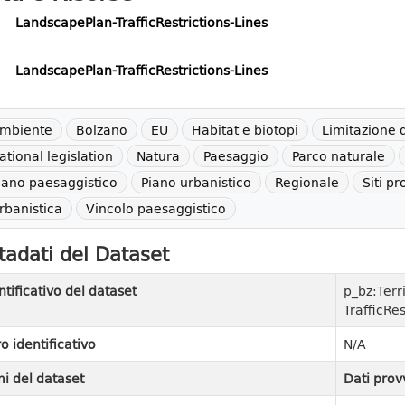
LandscapePlan-TrafficRestrictions-Lines
LandscapePlan-TrafficRestrictions-Lines
mbiente
Bolzano
EU
Habitat e biotopi
Limitazione d
ational legislation
Natura
Paesaggio
Parco naturale
iano paesaggistico
Piano urbanistico
Regionale
Siti pr
rbanistica
Vincolo paesaggistico
adati del Dataset
ntificativo del dataset
p_bz:Terr
TrafficRes
ro identificativo
N/A
i del dataset
Dati prov