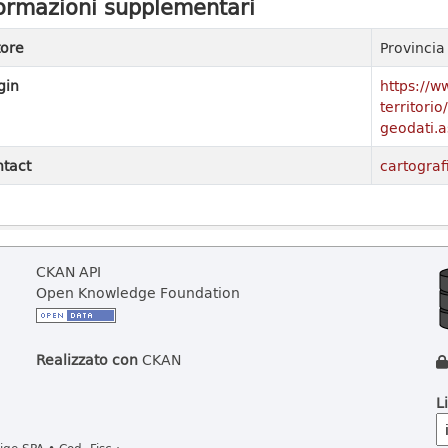
ormazioni supplementari
ore
Provinci
gin
https://w
territori
geodati.a
tact
cartograf
CKAN API
Open Knowledge Foundation
Realizzato con
CKAN
L