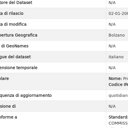
tore del Dataset
N/A
a di rilascio
02-01-20
a di modifica
N/A
ertura Geografica
Bolzano
I di GeoNames
N/A
gue del dataset
italiano
ensione temporale
N/A
olare
Nome:
Pr
Codice IP
quenza di aggiornamento
quotidian
sione di
N/A
nforme a
Standard
COMMISSI