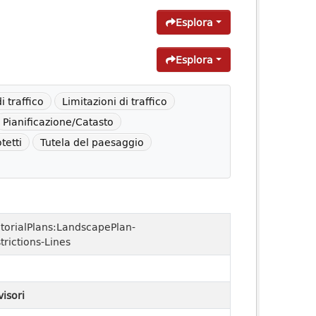
Esplora
Esplora
i traffico
Limitazioni di traffico
Pianificazione/Catasto
otetti
Tutela del paesaggio
itorialPlans:LandscapePlan-
trictions-Lines
visori