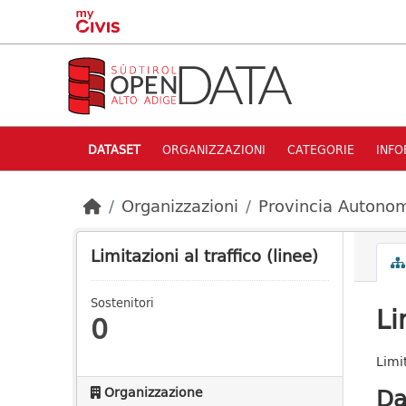
Skip to main content
DATASET
ORGANIZZAZIONI
CATEGORIE
INFO
Organizzazioni
Provincia Autonom
Limitazioni al traffico (linee)
Sostenitori
Li
0
Limit
Da
Organizzazione