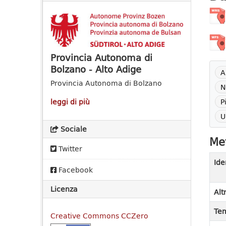
Provincia Autonoma di
Bolzano - Alto Adige
A
Provincia Autonoma di Bolzano
N
P
leggi di più
U
Sociale
Met
Twitter
Ide
Facebook
Licenza
Alt
Tem
Creative Commons CCZero