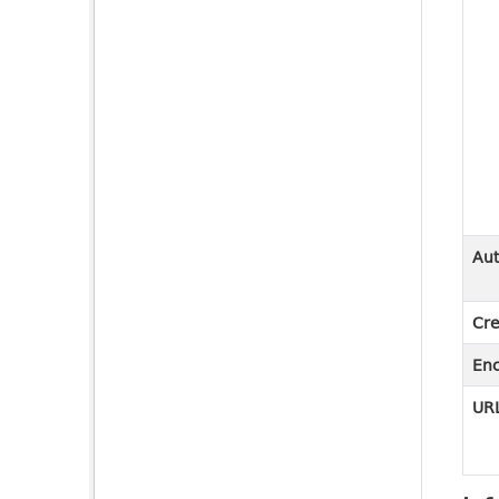
Aut
Cre
En
URL